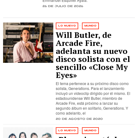
Emmanuel Esquivel Ayala.
26 de julio de 2026
LO NUEVO
·
MUNDO
Will Butler, de
Arcade Fire,
adelanta su nuevo
disco solista con el
sencillo «Close My
Eyes»
El tema pertenece a su próximo disco como
solista, Generations. Para el lanzamiento
incluyó un videoclip dirigido por él mismo. El
estadounidense Will Butler, miembro de
Arcade Fire, está próximo a lanzar su
segundo álbum en solitario, Generations. Y
como adelanto, el
20 de agosto de 2020
LO NUEVO
·
MUNDO