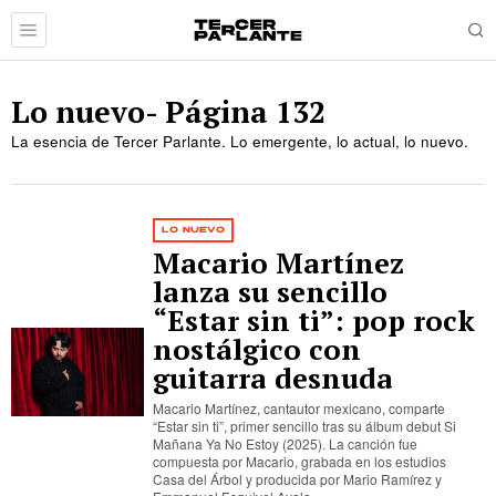
Lo nuevo
- Página 132
La esencia de Tercer Parlante. Lo emergente, lo actual, lo nuevo.
LO NUEVO
Macario Martínez
lanza su sencillo
“Estar sin ti”: pop rock
nostálgico con
guitarra desnuda
Macario Martínez, cantautor mexicano, comparte
“Estar sin ti”, primer sencillo tras su álbum debut Si
Mañana Ya No Estoy (2025). La canción fue
compuesta por Macario, grabada en los estudios
Casa del Árbol y producida por Mario Ramírez y