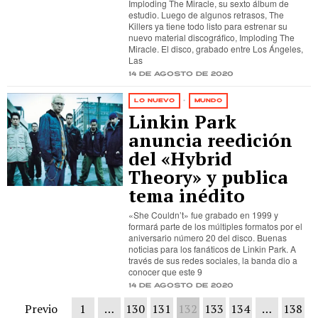
Imploding The Miracle, su sexto álbum de
estudio. Luego de algunos retrasos, The
Killers ya tiene todo listo para estrenar su
nuevo material discográfico, Imploding The
Miracle. El disco, grabado entre Los Ángeles,
Las
14 de agosto de 2020
LO NUEVO
·
MUNDO
Linkin Park
anuncia reedición
del «Hybrid
Theory» y publica
tema inédito
«She Couldn’t» fue grabado en 1999 y
formará parte de los múltiples formatos por el
aniversario número 20 del disco. Buenas
noticias para los fanáticos de Linkin Park. A
través de sus redes sociales, la banda dio a
conocer que este 9
14 de agosto de 2020
Previo
1
…
130
131
132
133
134
…
138