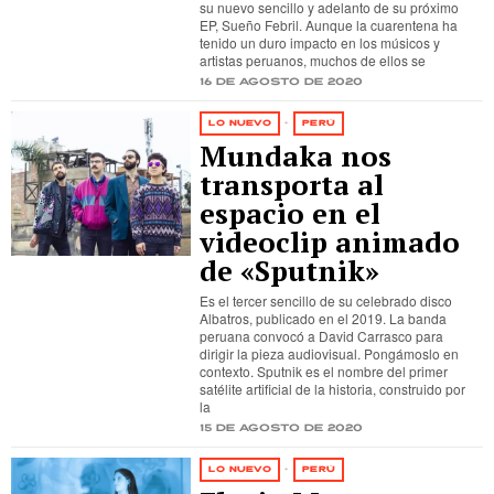
su nuevo sencillo y adelanto de su próximo
EP, Sueño Febril. Aunque la cuarentena ha
tenido un duro impacto en los músicos y
artistas peruanos, muchos de ellos se
16 de agosto de 2020
LO NUEVO
·
PERÚ
Mundaka nos
transporta al
espacio en el
videoclip animado
de «Sputnik»
Es el tercer sencillo de su celebrado disco
Albatros, publicado en el 2019. La banda
peruana convocó a David Carrasco para
dirigir la pieza audiovisual. Pongámoslo en
contexto. Sputnik es el nombre del primer
satélite artificial de la historia, construido por
la
15 de agosto de 2020
LO NUEVO
·
PERÚ