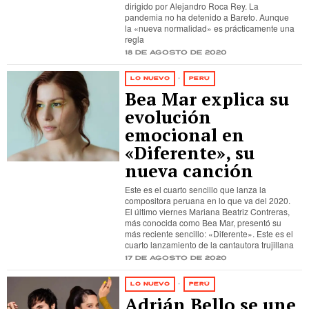
dirigido por Alejandro Roca Rey. La
pandemia no ha detenido a Bareto. Aunque
la «nueva normalidad» es prácticamente una
regla
18 de agosto de 2020
LO NUEVO
·
PERÚ
Bea Mar explica su
evolución
emocional en
«Diferente», su
nueva canción
Este es el cuarto sencillo que lanza la
compositora peruana en lo que va del 2020.
El último viernes Mariana Beatriz Contreras,
más conocida como Bea Mar, presentó su
más reciente sencillo: «Diferente». Este es el
cuarto lanzamiento de la cantautora trujillana
17 de agosto de 2020
LO NUEVO
·
PERÚ
Adrián Bello se une