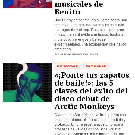
musicales de
Benito
Bad Bunny ha construido su fama sobre una
curiosidad musical que va mucho más allá
del reguetón y el trap. Desde sus primeros
discos, se ha atrevido con house, bachata,
indie pop, merengue y baladas
experimentales, una exploración que ha ido
creciendo
9 de febrero de 2026
ESPECIALES
·
REVISIONES
«¡Ponte tus zapatos
de baile!»: las 5
claves del éxito del
disco debut de
Arctic Monkeys
Cuando los Arctic Monkeys irrumpieron con
su primer álbum, el impacto fue inmediato y
profundo. En una escena acostumbrada a
procesos de validación industrial, cuatro
jóvenes de Sheffield demostraron que una