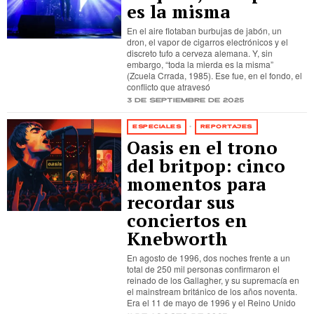
es la misma
En el aire flotaban burbujas de jabón, un
dron, el vapor de cigarros electrónicos y el
discreto tufo a cerveza alemana. Y, sin
embargo, “toda la mierda es la misma”
(Zcuela Crrada, 1985). Ese fue, en el fondo, el
conflicto que atravesó
3 de septiembre de 2025
ESPECIALES
·
REPORTAJES
Oasis en el trono
del britpop: cinco
momentos para
recordar sus
conciertos en
Knebworth
En agosto de 1996, dos noches frente a un
total de 250 mil personas confirmaron el
reinado de los Gallagher, y su supremacía en
el mainstream británico de los años noventa.
Era el 11 de mayo de 1996 y el Reino Unido