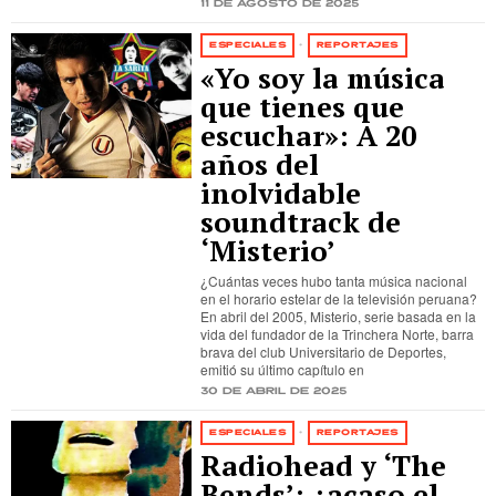
11 de agosto de 2025
ESPECIALES
·
REPORTAJES
«Yo soy la música
que tienes que
escuchar»: A 20
años del
inolvidable
soundtrack de
‘Misterio’
¿Cuántas veces hubo tanta música nacional
en el horario estelar de la televisión peruana?
En abril del 2005, Misterio, serie basada en la
vida del fundador de la Trinchera Norte, barra
brava del club Universitario de Deportes,
emitió su último capítulo en
30 de abril de 2025
ESPECIALES
·
REPORTAJES
Radiohead y ‘The
Bends’: ¿acaso el