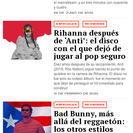
el mainstream, y en tres minutos con cuarenta
y cuatro
28 de junio de 2026
ESPECIALES
·
REVISIONES
Rihanna después
de ‘Anti’: el disco
con el que dejó de
jugar al pop seguro
Diez años después de su lanzamiento, Anti
(2016, Roc Nation) sigue siendo el punto de
quiebre en la carrera de Rihanna. El disco no
fue solo su octavo álbum: fue el momento en
que dejó de perseguir el hit inmediato para
construir
16 de febrero de 2026
ESPECIALES
·
REVISIONES
Bad Bunny, más
allá del reggaetón:
los otros estilos