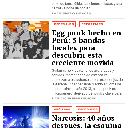
base de fans sólida, canciones afiladas y una
narrativa honesta podían
24 de enero de 2026
ESPECIALES
·
REPORTAJES
Egg punk hecho en
Perú: 5 bandas
locales para
descubrir esta
creciente movida
Guitarras nerviosas, ritmos acelerados y
sonidos impregnados de estática ya
empiezan a escucharse en los escondrijos de
la escena under peruana Nacido en foros de
internet circa el año 2013, el egg punk es un
‘microgénero’ derivado del punk y clave para
5 de diciembre de 2025
CRÓNICAS
·
ESPECIALES
Narcosis: 40 años
después, la esquina