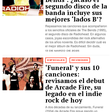
segundo disco de la
banda incluye sus
mejores ‘lados B’?
Repasamos las canciones que acompañaron
a los sencillos oficiales de The Bends (1995),
el segundo disco de Radiohead. En algunos
casos, joyas escondidas del rock alternativo
de los años noventa. Es difícil decidir cuál es
el mejor álbum de Radiohead. Sin duda,
13 de marzo de 2025
ESPECIALES
·
REVISIONES
‘Funeral’ y sus 10
canciones:
revisamos el debut
de Arcade Fire, su
legado en el indie
rock de hoy
A dos décadas de su lanzamiento, Funeral
(2004) de Arcade Fire sigue siendo un