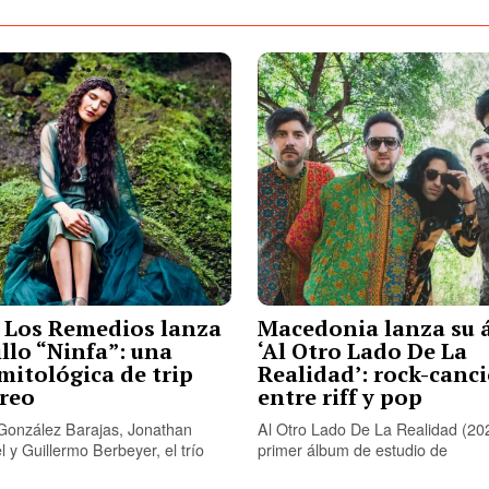
 Los Remedios lanza
Macedonia lanza su 
illo “Ninfa”: una
‘Al Otro Lado De La
mitológica de trip
Realidad’: rock-canc
reo
entre riff y pop
onzález Barajas, Jonathan
Al Otro Lado De La Realidad (202
el y Guillermo Berbeyer, el trío
primer álbum de estudio de