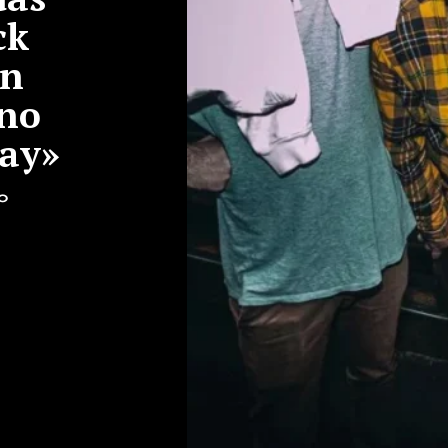
ck
on
 no
lay»
o