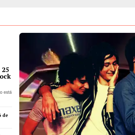
 25
rock
o está
ó de