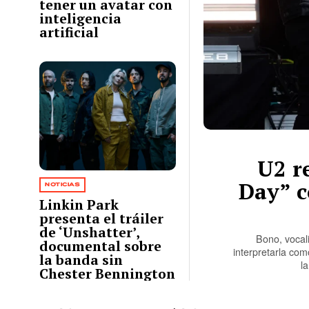
tener un avatar con
inteligencia
artificial
U2 re
Day” 
NOTICIAS
Linkin Park
presenta el tráiler
de ‘Unshatter’,
Bono, vocali
documental sobre
interpretarla co
la banda sin
l
Chester Bennington