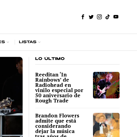
es
Listas
LO ÚLTIMO
Reeditan ‘In
Rainbows’ de
Radiohead en
vinilo especial por
50 aniversario de
Rough Trade
Brandon Flowers
admite que está
considerando
dejar la música
tras años de