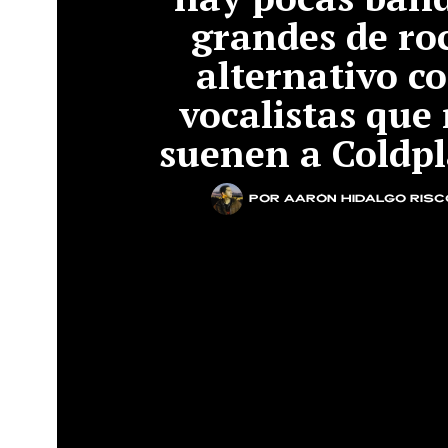
grandes de ro
alternativo c
vocalistas que
suenen a Coldp
por
Aarón Hidalgo Risc