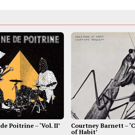
e Poitrine – ‘Vol. II’
Courtney Barnett – ‘
of Habit’