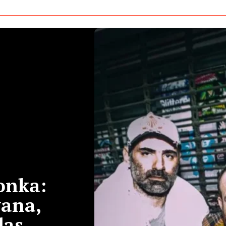
onka:
vana,
das