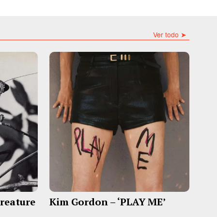
Ver todo ➤
Creature
Kim Gordon – ‘PLAY ME’