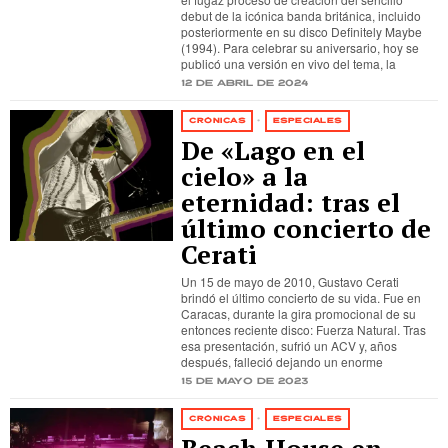
debut de la icónica banda británica, incluido
posteriormente en su disco Definitely Maybe
(1994). Para celebrar su aniversario, hoy se
publicó una versión en vivo del tema, la
12 de abril de 2024
CRÓNICAS
·
ESPECIALES
De «Lago en el
cielo» a la
eternidad: tras el
último concierto de
Cerati
Un 15 de mayo de 2010, Gustavo Cerati
brindó el último concierto de su vida. Fue en
Caracas, durante la gira promocional de su
entonces reciente disco: Fuerza Natural. Tras
esa presentación, sufrió un ACV y, años
después, falleció dejando un enorme
15 de mayo de 2023
CRÓNICAS
·
ESPECIALES