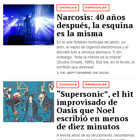
CRÓNICAS
·
ESPECIALES
Narcosis: 40 años
después, la esquina
es la misma
En el aire flotaban burbujas de jabón, un
dron, el vapor de cigarros electrónicos y el
discreto tufo a cerveza alemana. Y, sin
embargo, “toda la mierda es la misma”
(Zcuela Crrada, 1985). Ese fue, en el fondo, el
conflicto que atravesó
3 de septiembre de 2025
CRÓNICAS
·
ESPECIALES
“Supersonic”, el hit
improvisado de
Oasis que Noel
escribió en menos
de diez minutos
A treinta años de su lanzamiento, recordamos
el fugaz proceso de creación del sencillo