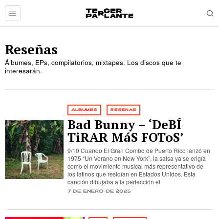
Reseñas
Álbumes, EPs, compilatorios, mixtapes. Los discos que te
interesarán.
ÁLBUMES
·
RESEÑAS
Bad Bunny – ‘DeBÍ
TiRAR MáS FOToS’
9/10 Cuando El Gran Combo de Puerto Rico lanzó en
1975 “Un Verano en New York”, la salsa ya se erigía
como el movimiento musical más representativo de
los latinos que residían en Estados Unidos. Esta
canción dibujaba a la perfección el
7 de enero de 2025