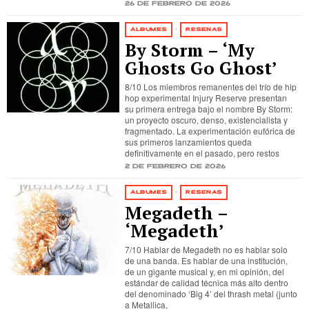
26 de febrero de 2026
ÁLBUMES
·
RESEÑAS
By Storm – ‘My
Ghosts Go Ghost’
8/10 Los miembros remanentes del trío de hip
hop experimental Injury Reserve presentan
su primera entrega bajo el nombre By Storm:
un proyecto oscuro, denso, existencialista y
fragmentado. La experimentación eufórica de
sus primeros lanzamientos queda
definitivamente en el pasado, pero restos
2 de febrero de 2026
ÁLBUMES
·
RESEÑAS
Megadeth –
‘Megadeth’
7/10 Hablar de Megadeth no es hablar solo
de una banda. Es hablar de una institución,
de un gigante musical y, en mi opinión, del
estándar de calidad técnica más alto dentro
del denominado ‘Big 4’ del thrash metal (junto
a Metallica,