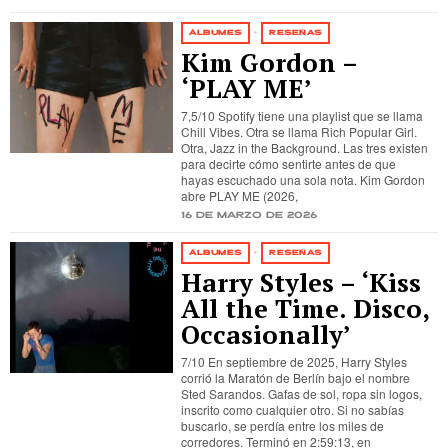
ÁLBUMES
·
RESEÑAS
Kim Gordon –
‘PLAY ME’
7,5/10 Spotify tiene una playlist que se llama
Chill Vibes. Otra se llama Rich Popular Girl.
Otra, Jazz in the Background. Las tres existen
para decirte cómo sentirte antes de que
hayas escuchado una sola nota. Kim Gordon
abre PLAY ME (2026,
16 de marzo de 2026
ÁLBUMES
·
RESEÑAS
Harry Styles – ‘Kiss
All the Time. Disco,
Occasionally’
7/10 En septiembre de 2025, Harry Styles
corrió la Maratón de Berlín bajo el nombre
Sted Sarandos. Gafas de sol, ropa sin logos,
inscrito como cualquier otro. Si no sabías
buscarlo, se perdía entre los miles de
corredores. Terminó en 2:59:13, en