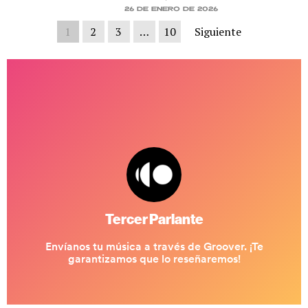
26 de enero de 2026
1
2
3
…
10
Siguiente