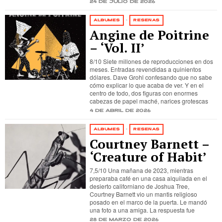
24 de julio de 2026
ÁLBUMES
·
RESEÑAS
Angine de Poitrine
– ‘Vol. II’
8/10 Siete millones de reproducciones en dos
meses. Entradas revendidas a quinientos
dólares. Dave Grohl confesando que no sabe
cómo explicar lo que acaba de ver. Y en el
centro de todo, dos figuras con enormes
cabezas de papel maché, narices grotescas
4 de abril de 2026
ÁLBUMES
·
RESEÑAS
Courtney Barnett –
‘Creature of Habit’
7,5/10 Una mañana de 2023, mientras
preparaba café en una casa alquilada en el
desierto californiano de Joshua Tree,
Courtney Barnett vio un mantis religioso
posado en el marco de la puerta. Le mandó
una foto a una amiga. La respuesta fue
28 de marzo de 2026