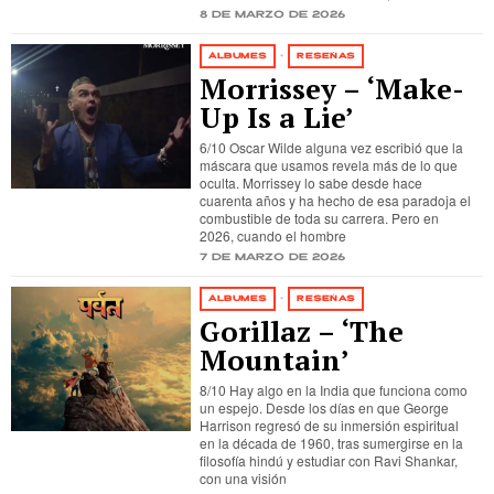
8 de marzo de 2026
ÁLBUMES
·
RESEÑAS
Morrissey – ‘Make-
Up Is a Lie’
6/10 Oscar Wilde alguna vez escribió que la
máscara que usamos revela más de lo que
oculta. Morrissey lo sabe desde hace
cuarenta años y ha hecho de esa paradoja el
combustible de toda su carrera. Pero en
2026, cuando el hombre
7 de marzo de 2026
ÁLBUMES
·
RESEÑAS
Gorillaz – ‘The
Mountain’
8/10 Hay algo en la India que funciona como
un espejo. Desde los días en que George
Harrison regresó de su inmersión espiritual
en la década de 1960, tras sumergirse en la
filosofía hindú y estudiar con Ravi Shankar,
con una visión