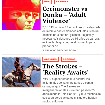
EPS
·
RESEÑAS
Cecimonster vs
Donka – ‘Adult
Violence’
7,5/10 El formato EP no solo es un estandarte
de la brevedad en tiempos actuales, sino un
espacio para contar –y cantar– lo justo y
necesario. Y después de 16 años de carrera,
es inevitable que llegue el momento para
proponer de
7 de agosto de 2026
ÁLBUMES
·
RESEÑAS
The Strokes –
‘Reality Awaits’
7/10 Si algo tenemos que aceptar los
millennials que ya empezamos a contar
canas, es que The Strokes son
intergeneracionales. Que han pasado 25
años desde Is This It (2001), y que muchos de
sus seguidores actuales ni siquiera habían
nacido entonces.