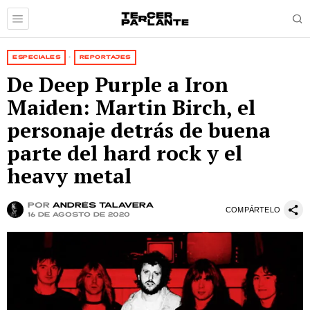
ESPECIALES
·
REPORTAJES
De Deep Purple a Iron
Maiden: Martin Birch, el
personaje detrás de buena
parte del hard rock y el
heavy metal
por
Andrés Talavera
COMPÁRTELO
16 de agosto de 2020