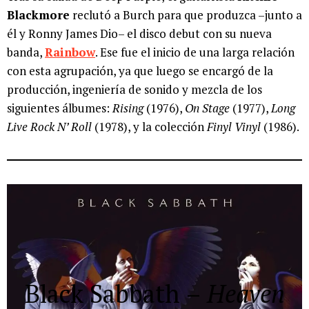
Blackmore
reclutó a Burch para que produzca –junto a
él y Ronny James Dio– el disco debut con su nueva
banda,
Rainbow
. Ese fue el inicio de una larga relación
con esta agrupación, ya que luego se encargó de la
producción, ingeniería de sonido y mezcla de los
siguientes álbumes:
Rising
(1976),
On Stage
(1977),
Long
Live Rock N’ Roll
(1978), y la colección
Finyl Vinyl
(1986).
Black Sabbath
–
Heaven