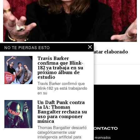
25 de mayo de 2026
NO TE PIERDAS ESTO
Ozzy Osbourne ‘regresará’ como un avatar elaborado
por inteligencia artificial
Travis Barker
confirma que Blink-
182 ya trabaja en su
próximo álbum de
estudio
Travis Barker confirmó que
blink-182 ya está trabajando
en su
Un Daft Punk contra
la IA: Thomas
Bangalter rechaza su
uso para componer
música
Thomas Bangalter descartó
NOSOTROS
PRIVACIDAD
CONTACTO
categóricamente usar
inteligencia artificial para
©
2026
- Tercer Parlante. Todos los derechos reservados