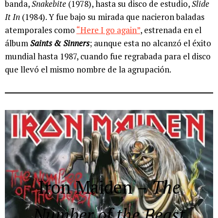
banda,
Snakebite
(1978), hasta su disco de estudio,
Slide
It In
(1984). Y fue bajo su mirada que nacieron baladas
atemporales como
“Here I go again”
, estrenada en el
álbum
Saints & Sinners
; aunque esta no alcanzó el éxito
mundial hasta 1987, cuando fue regrabada para el disco
que llevó el mismo nombre de la agrupación.
Iron Maiden
–
The
Number of the Beast