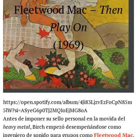
Fleetwood Mac
–
Then
Play On
(1969)
https://open.spotify.com/album/4Ji83LjzvEzFoCpN85m
5lW?si=ASyeG6p0Tj2MQloEjMG8oA
Antes de imponer su sello personal en la movida del
heavy metal
, Birch empezó desempeñándose como
ingeniero de sonido para grupos como
Fleetwood Mac
.