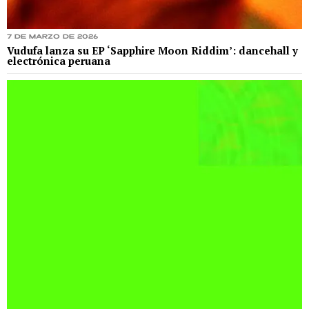
7 de marzo de 2026
Vudufa lanza su EP ‘Sapphire Moon Riddim’: dancehall y
electrónica peruana