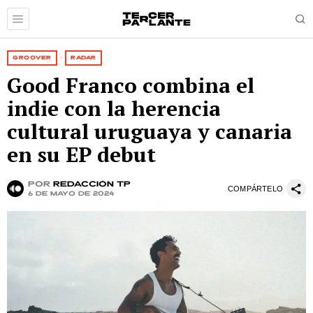
GROOVER
·
RADAR
Good Franco combina el
indie con la herencia
cultural uruguaya y canaria
en su EP debut
por
Redacción TP
COMPÁRTELO
6 de mayo de 2024