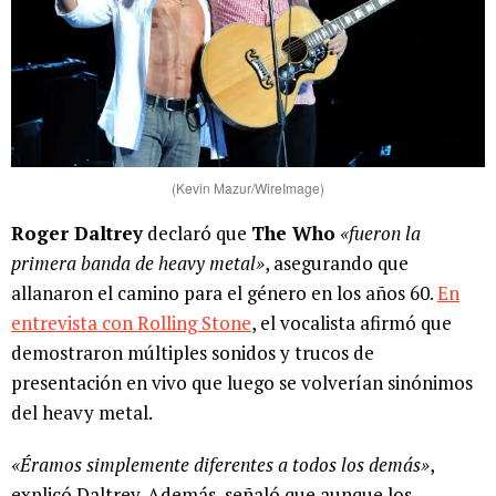
(Kevin Mazur/WireImage)
Roger Daltrey
declaró que
The Who
«fueron la
primera banda de heavy metal»
, asegurando que
allanaron el camino para el género en los años 60.
En
entrevista con Rolling Stone
, el vocalista afirmó que
demostraron múltiples sonidos y trucos de
presentación en vivo que luego se volverían sinónimos
del heavy metal.
«Éramos simplemente diferentes a todos los demás»
,
explicó Daltrey. Además, señaló que aunque los