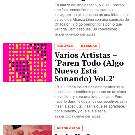
En marzo del año pasado, A.CHAL posteó
una foto premonitoria en su cuenta de
Instagram: en ella, posaba en una tribuna del
estadio de Alianza Lima con una camiseta de
Chacalón. Y digo premonitoria por lo que
vendría justo después. Su conversión;
15 de marzo de 2026
ÁLBUMES
·
RESEÑAS
Varios Artistas –
‘Paren Todo (Algo
Nuevo Está
Sonando) Vol.2’
8/10 Juntar a los artistas emergentes de la
escena independiente peruana en un disco
de vinilo… ya era una idea alocada. Pero
hacerlo durante dos años consecutivos es la
insania absoluta. Insania que se agradece,
por supuesto, y que suele ser el
31 de octubre de 2025
ENTREVISTAS