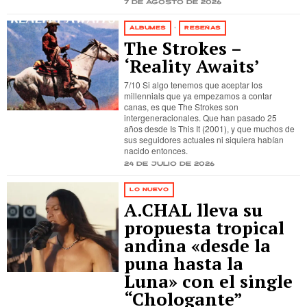
7 de agosto de 2026
ÁLBUMES
·
RESEÑAS
The Strokes –
‘Reality Awaits’
7/10 Si algo tenemos que aceptar los
millennials que ya empezamos a contar
canas, es que The Strokes son
intergeneracionales. Que han pasado 25
años desde Is This It (2001), y que muchos de
sus seguidores actuales ni siquiera habían
nacido entonces.
24 de julio de 2026
LO NUEVO
A.CHAL lleva su
propuesta tropical
andina «desde la
puna hasta la
Luna» con el single
“Chologante”