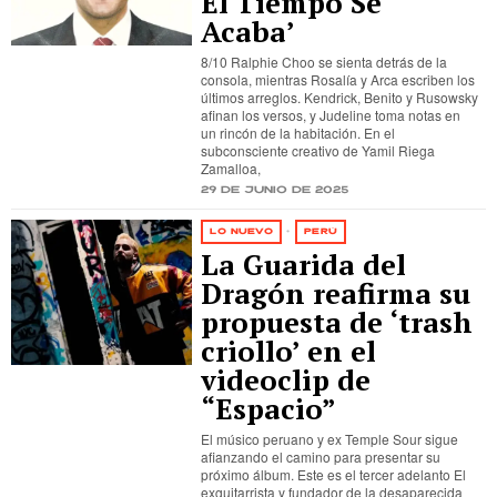
El Tiempo Se
Acaba’
8/10 Ralphie Choo se sienta detrás de la
consola, mientras Rosalía y Arca escriben los
últimos arreglos. Kendrick, Benito y Rusowsky
afinan los versos, y Judeline toma notas en
un rincón de la habitación. En el
subconsciente creativo de Yamil Riega
Zamalloa,
29 de junio de 2025
LO NUEVO
·
PERÚ
La Guarida del
Dragón reafirma su
propuesta de ‘trash
criollo’ en el
videoclip de
“Espacio”
El músico peruano y ex Temple Sour sigue
afianzando el camino para presentar su
próximo álbum. Este es el tercer adelanto El
exguitarrista y fundador de la desaparecida