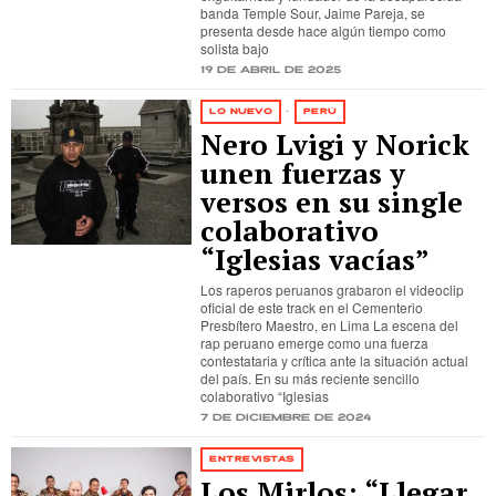
banda Temple Sour, Jaime Pareja, se
presenta desde hace algún tiempo como
solista bajo
19 de abril de 2025
LO NUEVO
·
PERÚ
Nero Lvigi y Norick
unen fuerzas y
versos en su single
colaborativo
“Iglesias vacías”
Los raperos peruanos grabaron el videoclip
oficial de este track en el Cementerio
Presbítero Maestro, en Lima La escena del
rap peruano emerge como una fuerza
contestataria y crítica ante la situación actual
del país. En su más reciente sencillo
colaborativo “Iglesias
7 de diciembre de 2024
ENTREVISTAS
Los Mirlos: “Llegar