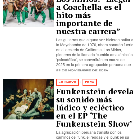
a Coachella es el
hito más
importante de
nuestra carrera”
Las guitarras que alguna vez hicieron bailar a
la Moyobamba de 1970, ahora sonarán fuerte
en el desierto de California. Los Mirlos,
pioneros de la llamada ‘cumbia amazónica’ o
‘psicodélica’, se convertirán en marzo de
2025 en la primera agrupación peruana que
29 de noviembre de 2024
LO NUEVO
·
PERÚ
Funkenstein devela
su sonido más
lúdico y ecléctico
en el EP ‘The
Funkenstein Show’
La agrupación peruana transita por los
caminos del funk, el reggae y el punk en su