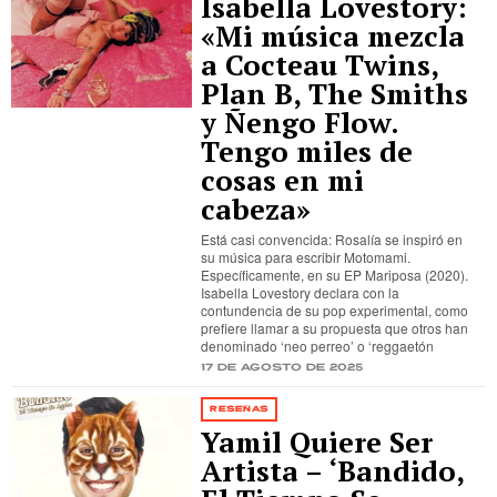
Isabella Lovestory:
«Mi música mezcla
a Cocteau Twins,
Plan B, The Smiths
y Ñengo Flow.
Tengo miles de
cosas en mi
cabeza»
Está casi convencida: Rosalía se inspiró en
su música para escribir Motomami.
Específicamente, en su EP Mariposa (2020).
Isabella Lovestory declara con la
contundencia de su pop experimental, como
prefiere llamar a su propuesta que otros han
denominado ‘neo perreo’ o ‘reggaetón
17 de agosto de 2025
RESEÑAS
Yamil Quiere Ser
Artista – ‘Bandido,