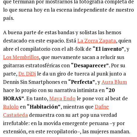
que terminan por mostrarnos la fotografía completa de
lo que suena hoy en la escena independiente de nuestro
país.
A buena parte de estas bandas y solistas las hemos
destacado en este espacio. Está
La Zorra Zapata
, quien
abre el compilatorio con el alt-folk de
“El invento”
, y
Los Membrillos
, que nuevamente sacan a relucir sus
guitarras estratosféricas con
“Desaparecer”
. Por su
parte,
Dr. DiDi
le da un giro de tuerca al punk junto a
Dennis Sin Smartphones en
“Perfecta”
, y
Aura Blum
hace lo propio con su narrativa intimista en
“20
HORAS”
. En tanto,
Maya Endo
le pone voz al beat de
Rulolo
en
“Habitación”
, mientras que
Dafne
Castañeda
demuestra con su art pop una verdad
irrefutable: en la movida emergente peruana –y por
extensión, en este recopilatorio–, las mujeres mandan.