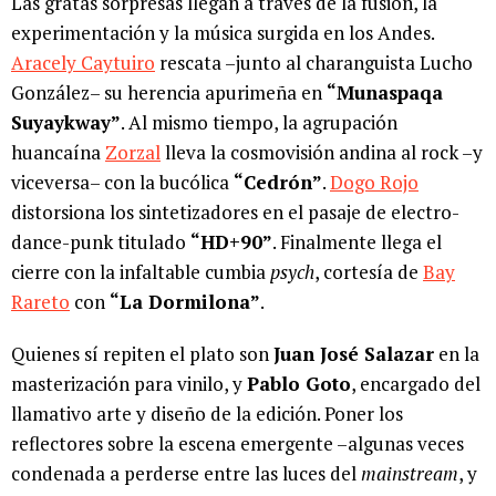
Las gratas sorpresas llegan a través de la fusión, la
experimentación y la música surgida en los Andes.
Aracely Caytuiro
rescata –junto al charanguista Lucho
González– su herencia apurimeña en
“Munaspaqa
Suyaykway”
. Al mismo tiempo, la agrupación
huancaína
Zorzal
lleva la cosmovisión andina al rock –y
viceversa– con la bucólica
“Cedrón”
.
Dogo Rojo
distorsiona los sintetizadores en el pasaje de electro-
dance-punk titulado
“HD+90”
. Finalmente llega el
cierre con la infaltable cumbia
psych
, cortesía de
Bay
Rareto
con
“La Dormilona”
.
Quienes sí repiten el plato son
Juan José Salazar
en la
masterización para vinilo, y
Pablo Goto
, encargado del
llamativo arte y diseño de la edición. Poner los
reflectores sobre la escena emergente –algunas veces
condenada a perderse entre las luces del
mainstream
, y