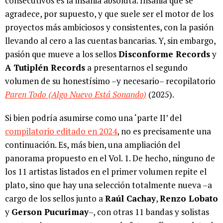
consecutivos es la insania absoluta. Insania que se
agradece, por supuesto, y que suele ser el motor de los
proyectos más ambiciosos y consistentes, con la pasión
llevando al cero a las cuentas bancarias. Y, sin embargo,
pasión que mueve a los sellos
Disconforme Records
y
A Tutiplén Records
a presentarnos el segundo
volumen de su honestísimo –y necesario– recopilatorio
Paren Todo (Algo Nuevo Está Sonando)
(2025).
Si bien podría asumirse como una ‘parte II’ del
compilatorio editado en 2024
, no es precisamente una
continuación. Es, más bien, una ampliación del
panorama propuesto en el Vol. 1. De hecho, ninguno de
los 11 artistas listados en el primer volumen repite el
plato, sino que hay una selección totalmente nueva –a
cargo de los sellos junto a
Raúl Cachay
,
Renzo Lobato
y
Gerson Pucurimay
–, con otras 11 bandas y solistas