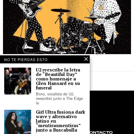
4 de abril de 2026
NO TE PIERDAS ESTO
Angine de Poitrine – ‘Vol. II’
U2 reescribe la letra
de “Beautiful Day”
como homenaje a
Glen Hansard en su
funeral
Bono, vocalista de U2,
reescribió junto a The Edge
la
Girl Ultra fusiona dark
wave y alternativo
latino en
“mentirasmentiras”
junto a Buscabulla
NOSOTROS
PRIVACIDAD
CONTACTO