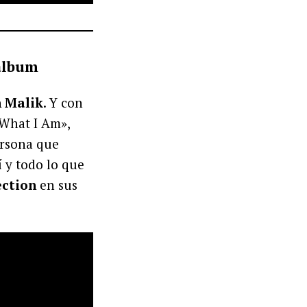
 álbum
 Malik
. Y con
«What I Am»,
ersona que
 y todo lo que
ection
en sus