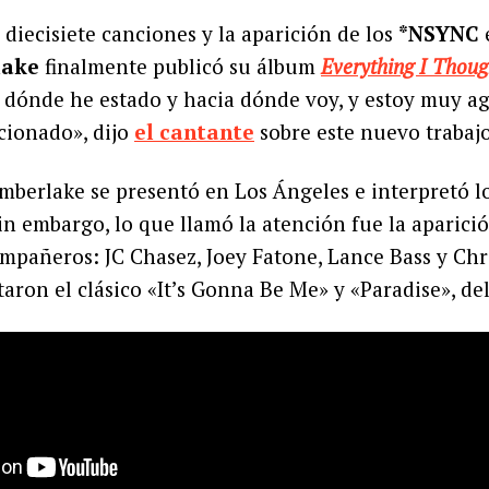
 diecisiete canciones y la aparición de los
*NSYNC
e
lake
finalmente publicó su álbum
Everything I Thoug
 dónde he estado y hacia dónde voy, y estoy muy ag
cionado», dijo
el cantante
sobre este nuevo trabajo
mberlake se presentó en Los Ángeles e interpretó l
n embargo, lo que llamó la atención fue la aparici
mpañeros: JC Chasez, Joey Fatone, Lance Bass y Chri
taron el clásico «It’s Gonna Be Me» y «Paradise», de