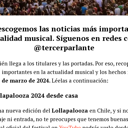
escogemos las noticias más importa
alidad musical. Síguenos en redes
@tercerparlante
n llega a los titulares y las portadas. Por eso, reco
s importantes en la actualidad musical y los hechos
5 de marzo de 2024
. Léelas a continuación:
ollapalooza 2024 desde casa
a nueva edición del
Lollapalooza
en Chile, y si n
je ni entrada, no te preocupes que tenemos buenas 
al oficial del festival en
YouTube
podrás verlo desde