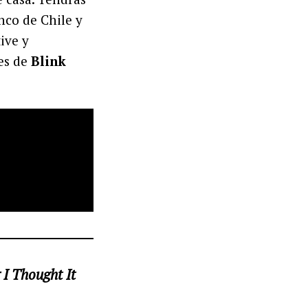
nco de Chile y
ive y
nes de
Blink
 I Thought It