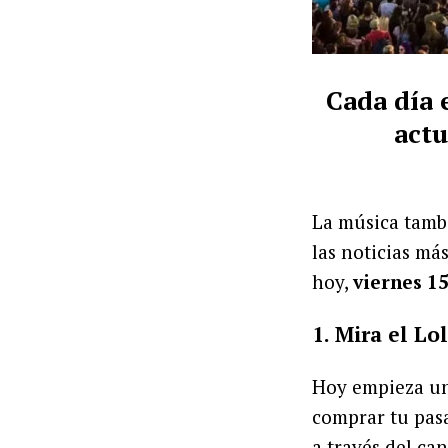
Cada día 
actu
La música tambié
las noticias má
hoy,
viernes 1
1. Mira el L
Hoy empieza un
comprar tu pasa
a través del can