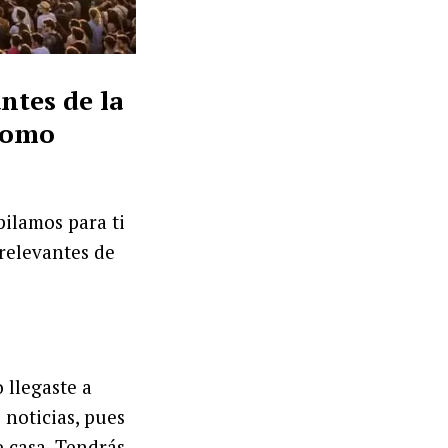
ntes de la
 como
pilamos para ti
 relevantes de
o llegaste a
noticias, pues
 casa. Tendrás