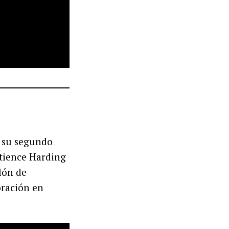
 su segundo
atience Harding
lón de
oración en