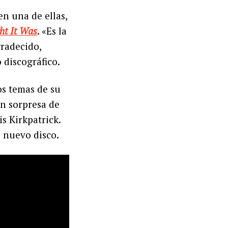
n una de ellas,
ht It Was
. «Es la
radecido,
 discográfico.
os temas de su
ón sorpresa de
s Kirkpatrick.
l nuevo disco.