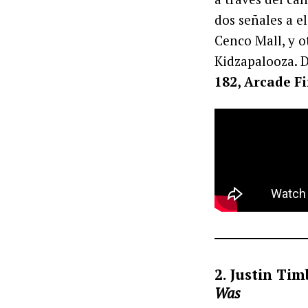
dos señales a e
Cenco Mall, y ot
Kidzapalooza. D
182, Arcade F
2. Justin Ti
Was