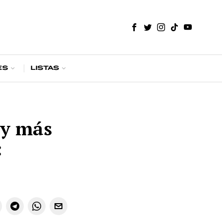
es
Listas
 y más
: