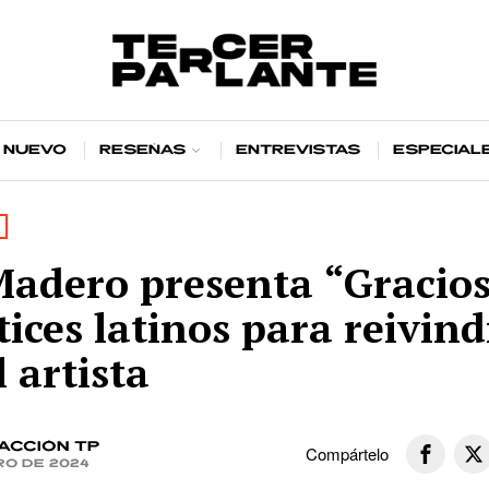
 nuevo
Reseñas
Entrevistas
Especial
adero presenta “Gracios
ices latinos para reivind
l artista
acción TP
Compártelo
ro de 2024