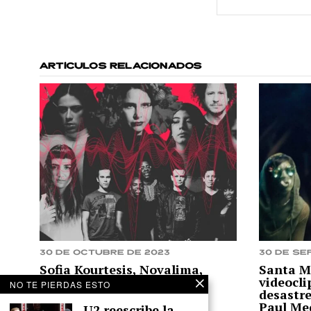
ARTÍCULOS RELACIONADOS
30 de octubre de 2023
30 de se
Sofia Kourtesis, Novalima,
Santa M
Cinthya Miranda y más: la
videocl
NO TE PIERDAS ESTO
nueva música en Perú de la
desastr
última semana
Paul Me
U2 reescribe la