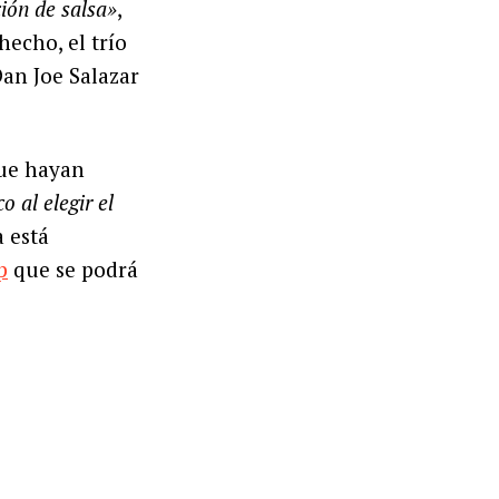
ión de salsa»
,
hecho, el trío
an Joe Salazar
ue hayan
 al elegir el
 está
p
que se podrá