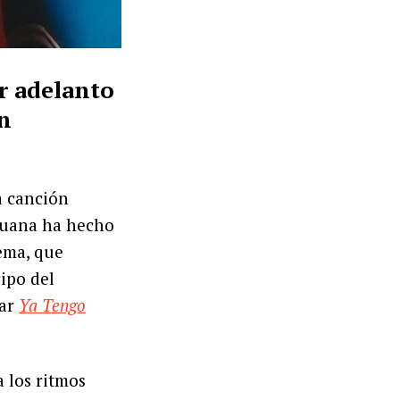
r adelanto
n
la canción
eruana ha hecho
tema, que
cipo del
car
Ya Tengo
 los ritmos