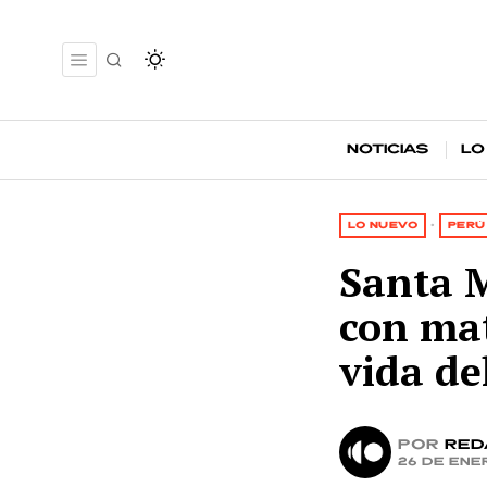
Noticias
Lo
LO NUEVO
·
PERÚ
Santa M
con mat
vida de
por
Red
26 de ene