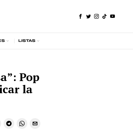
es
Listas
a”: Pop
icar la