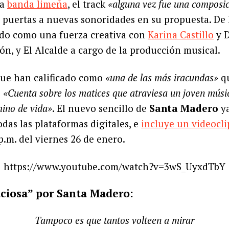
la
banda limeña
, el track
«alguna vez fue una composic
s puertas a nuevas sonoridades en su propuesta. De 
ado como una fuerza creativa con
Karina Castillo
y D
ón, y El Alcalde a cargo de la producción musical.
 que han calificado como
«una de las más iracundas»
q
:
«Cuenta sobre los matices que atraviesa un joven músico
ino de vida»
. El nuevo sencillo de
Santa Madero
ya
odas las plataformas digitales, e
incluye un videocli
p.m. del viernes 26 de enero.
https://www.youtube.com/watch?v=3wS_UyxdTbY
aciosa” por Santa Madero:
Tampoco es que tantos volteen a mirar