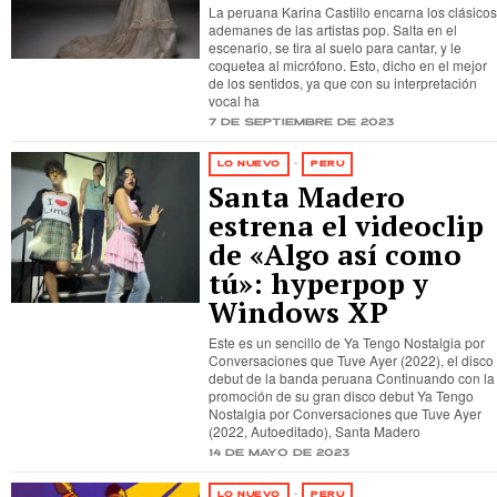
La peruana Karina Castillo encarna los clásicos
ademanes de las artistas pop. Salta en el
escenario, se tira al suelo para cantar, y le
coquetea al micrófono. Esto, dicho en el mejor
de los sentidos, ya que con su interpretación
vocal ha
7 de septiembre de 2023
LO NUEVO
·
PERÚ
Santa Madero
estrena el videoclip
de «Algo así como
tú»: hyperpop y
Windows XP
Este es un sencillo de Ya Tengo Nostalgia por
Conversaciones que Tuve Ayer (2022), el disco
debut de la banda peruana Continuando con la
promoción de su gran disco debut Ya Tengo
Nostalgia por Conversaciones que Tuve Ayer
(2022, Autoeditado), Santa Madero
14 de mayo de 2023
LO NUEVO
·
PERÚ