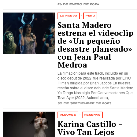
26 de enero de 2024
LO NUEVO
·
PERÚ
Santa Madero
estrena el videoclip
de «Un pequeño
desastre planeado»
con Jean Paul
Medroa
La filmación para este track, incluido en su
disco debut de 2022, fue realizada por EPIC
Films y dirigida por Brian Jacobs En nuestra
reseña sobre el disco debut de Santa Madero,
Ya Tengo Nostalgia Por Conversaciones Que
Tuve Ayer (2022, Autoeditado),
30 de septiembre de 2023
ÁLBUMES
·
RESEÑAS
Karina Castillo –
Vivo Tan Lejos