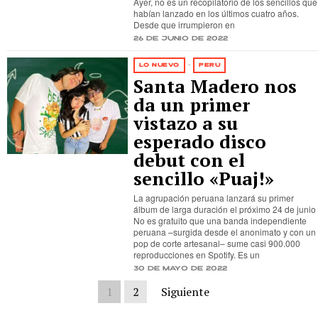
Ayer, no es un recopilatorio de los sencillos que
habían lanzado en los últimos cuatro años.
Desde que irrumpieron en
26 de junio de 2022
LO NUEVO
·
PERÚ
Santa Madero nos
da un primer
vistazo a su
esperado disco
debut con el
sencillo «Puaj!»
La agrupación peruana lanzará su primer
álbum de larga duración el próximo 24 de junio
No es gratuito que una banda independiente
peruana –surgida desde el anonimato y con un
pop de corte artesanal– sume casi 900.000
reproducciones en Spotify. Es un
30 de mayo de 2022
1
2
Siguiente