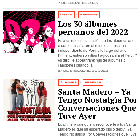
7 de enero de 2023
LISTAS
·
RANKINGS
Los 30 álbumes
peruanos del 2022
Esta es nuestra selección de los álbumes que,
creemos, marcaron el ritmo de la escena
independiente de Perú a lo largo del año
Primero: estos son días trágicos para el Perú. Y
es difícil elaborar rankings de álbumes o
canciones cuando la
27 de diciembre de 2022
ÁLBUMES
·
RESEÑAS
Santa Madero – Ya
Tengo Nostalgia Por
Conversaciones Que
Tuve Ayer
Lo primero que quiero reconocerle a los Santa
Madero es que su esperado disco debut, Ya
Tengo Nostalgia Por Conversaciones que Tuve