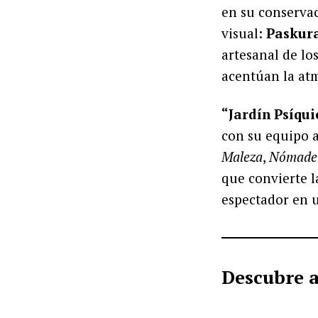
en su conservac
visual:
Paskur
artesanal de lo
acentúan la at
“Jardín Psíqui
con su equipo a
Maleza
,
Nómade
que convierte l
espectador en u
Descubre a