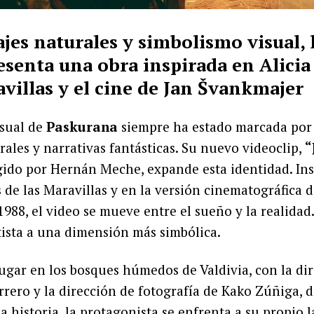
jes naturales y simbolismo visual, l
esenta una obra inspirada en Alicia 
avillas y el cine de Jan Švankmajer
isual de
Paskurana
siempre ha estado marcada por 
ales y narrativas fantásticas. Su nuevo videoclip,
“
igido por Hernán Meche, expande esta identidad. In
s de las Maravillas y en la versión cinematográfica d
88, el video se mueve entre el sueño y la realidad. 
tista a una dimensión más simbólica.
lugar en los bosques húmedos de Valdivia, con la dir
rero y la dirección de fotografía de Kako Zúñiga, 
la historia, la protagonista se enfrenta a su propio 