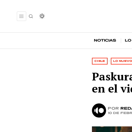
Noticias
Lo
CHILE
·
LO NUEVO
Paskur
en el v
por
Red
10 de feb