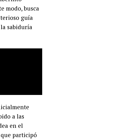
ste modo, busca
terioso guía
 la sabiduría
nicialmente
bido a las
dea en el
 que participó