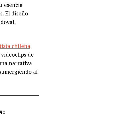
su esencia
. El diseño
ndoval,
tista chilena
 videoclips de
 una narrativa
 sumergiendo al
s: