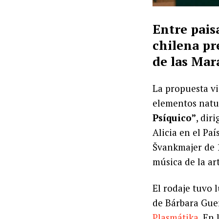
Entre paisa
chilena pr
de las Mar
La propuesta v
elementos natur
Psíquico”
, dir
Alicia en el Paí
Švankmajer de 19
música de la ar
El rodaje tuvo 
de Bárbara Guer
Plasmátika
. En 