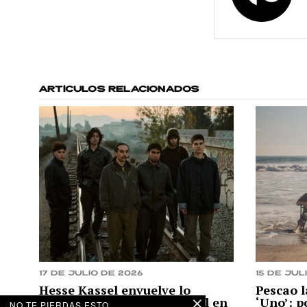
ARTÍCULOS RELACIONADOS
17 de julio de 2026
15 de jul
Hesse Kassel envuelve lo
Pescao 
orgánico, urgente y visceral en
‘Uno’: p
NO TE PIERDAS ESTO