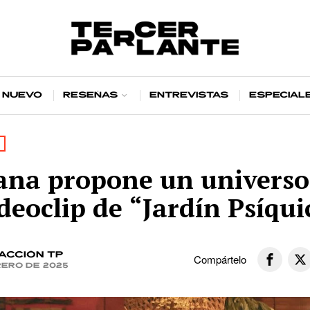
 nuevo
Reseñas
Entrevistas
Especial
ana propone un universo 
ideoclip de “Jardín Psíqui
acción TP
Compártelo
rero de 2025