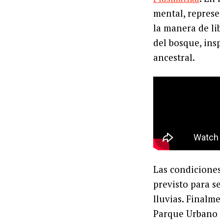
mental, represe
la manera de li
del bosque, insp
ancestral.
Las condiciones
previsto para s
lluvias. Finalm
Parque Urbano E