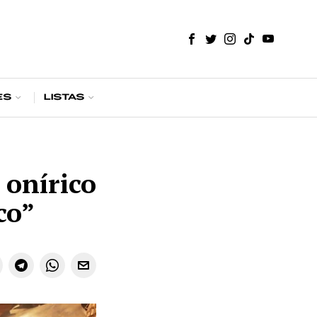
es
Listas
onírico
co”