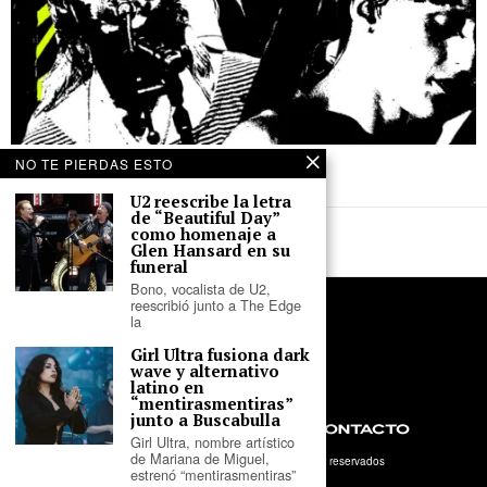
28 de diciembre de 2020
NO TE PIERDAS ESTO
Los 20 discos internacionales del 2020
U2 reescribe la letra
de “Beautiful Day”
como homenaje a
Glen Hansard en su
funeral
Bono, vocalista de U2,
reescribió junto a The Edge
la
Girl Ultra fusiona dark
wave y alternativo
latino en
“mentirasmentiras”
junto a Buscabulla
NOSOTROS
PRIVACIDAD
CONTACTO
Girl Ultra, nombre artístico
de Mariana de Miguel,
©
2026
- Tercer Parlante. Todos los derechos reservados
estrenó “mentirasmentiras”