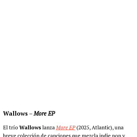
Wallows –
More EP
El trío
Wallows
lanza
More EP
(2025, Atlantic), una
breve colección de canciones que mezcla indie pop y