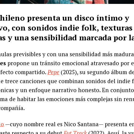
 chileno presenta un disco íntimo y
vo, con sonidos indie folk, texturas
as y una sensibilidad marcada por l
ulas previsibles y con una sensibilidad más madura
es
propone un tránsito emocional atravesado por el
 afecto compartido.
Pepe
(2025), su segundo álbum de
e trece canciones que combinan sonidos del indie 
ónicas y un enfoque narrativo honesto. En conjunto,
ma de habitar las emociones más complejas sin renu
 compañía.
no
—cuyo nombre real es Nico Santana— presenta e
aste respecto a su debut
Fut Track
(2022). Aquí, la v