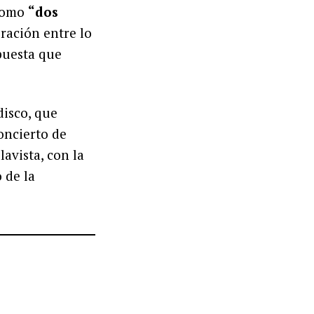
 como
“dos
oración entre lo
opuesta que
disco, que
concierto de
lavista, con la
 de la