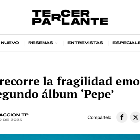
 nuevo
Reseñas
Entrevistas
Especial
recorre la fragilidad em
egundo álbum ‘Pepe’
acción TP
Compártelo
o de 2025