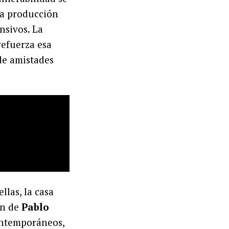
 la producción
nsivos. La
efuerza esa
de amistades
llas, la casa
ón de
Pablo
contemporáneos,