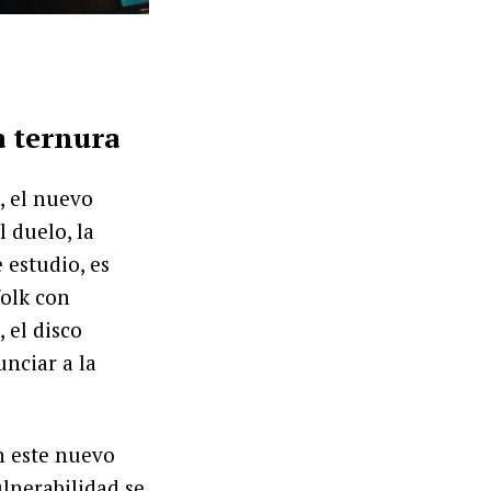
a ternura
, el nuevo
 duelo, la
 estudio, es
folk con
 el disco
nciar a la
n este nuevo
ulnerabilidad se