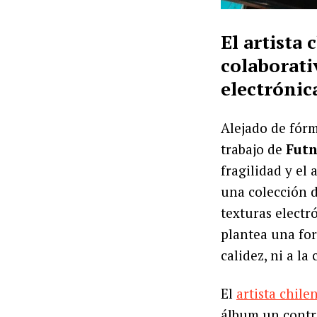
El artista
colaborati
electrónic
Alejado de fórm
trabajo de
Futn
fragilidad y el
una colección d
texturas electr
plantea una for
calidez, ni a la
El
artista chile
álbum un contr