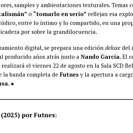
dores, samples y ambientaciones texturales. Temas
talismán”
o
“tomarlo en serio”
reflejan esa expl
 lúdico, entre lo íntimo y lo compartido, en una pr
elicadeza por sobre la grandilocuencia.
zamiento digital, se prepara una edición
deluxe
del 
al producido años atrás junto a
Nando García
. El 
realizará el viernes 22 de agosto en la Sala SCD Bel
de la banda completa de
Futnes
y la apertura a cargo
usa
. ●
(2025) por Futnes: