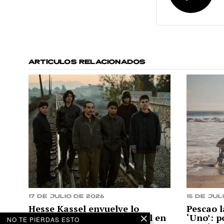
ARTÍCULOS RELACIONADOS
17 de julio de 2026
15 de jul
Hesse Kassel envuelve lo
Pescao 
orgánico, urgente y visceral en
‘Uno’: p
NO TE PIERDAS ESTO