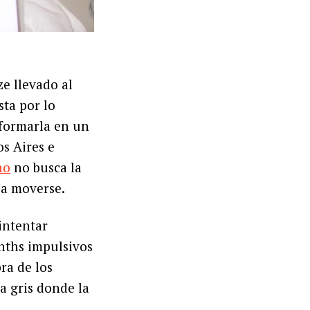
ze llevado al
sta por lo
sformarla en un
s Aires e
no
no busca la
 a moverse.
 intentar
ynths impulsivos
ra de los
a gris donde la