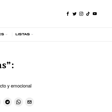
es
Listas
s”:
ecto y emocional