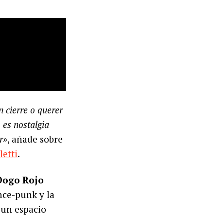
 cierre o querer
 es nostalgia
r»
, añade sobre
letti
.
Dogo Rojo
ance-punk y la
r un espacio