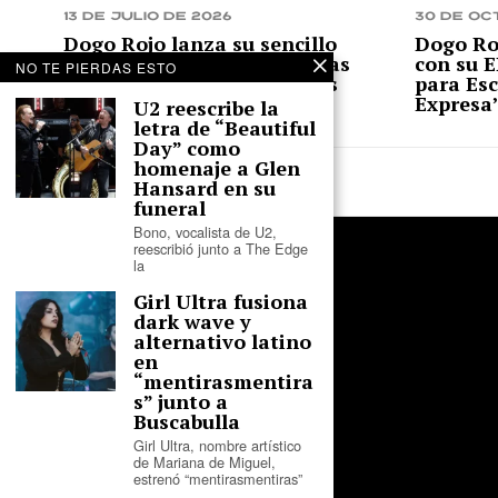
13 de julio de 2026
30 de oc
Dogo Rojo lanza su sencillo
Dogo Roj
“Amores Perros”: atmósferas
con su E
NO TE PIERDAS ESTO
oscuras y beats sampleados
para Esc
Expresa
U2 reescribe la
letra de “Beautiful
Day” como
homenaje a Glen
Hansard en su
funeral
Bono, vocalista de U2,
reescribió junto a The Edge
la
Girl Ultra fusiona
dark wave y
alternativo latino
en
“mentirasmentira
s” junto a
Buscabulla
Girl Ultra, nombre artístico
de Mariana de Miguel,
estrenó “mentirasmentiras”