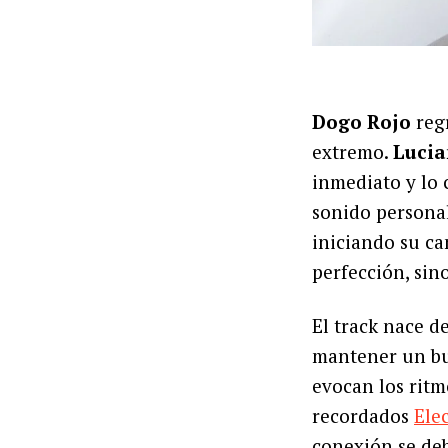
Dogo Rojo
regr
extremo.
Lucia
inmediato y lo 
sonido persona
iniciando su ca
perfección, si
El track nace de
mantener un bue
evocan los ritm
recordados
Ele
conexión se deb