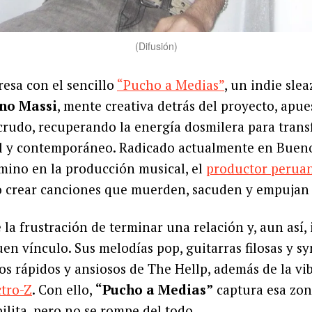
(Difusión)
esa con el sencillo
“Pucho a Medias”
, un indie slea
no Massi
, mente creativa detrás del proyecto, apue
crudo, recuperando la energía dosmilera para tran
l y contemporáneo. Radicado actualmente en Bueno
mino en la producción musical, el
productor perua
no crear canciones que muerden, sacuden y empujan
 la frustración de terminar una relación y, aun así,
n vínculo. Sus melodías pop, guitarras filosas y s
os rápidos y ansiosos de The Hellp, además de la vib
ctro-Z
. Con ello,
“Pucho a Medias”
captura esa zon
ilita, pero no se rompe del todo.