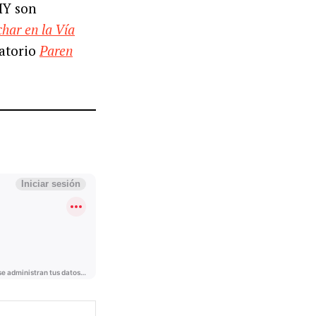
DIY son
har en la Vía
latorio
Paren