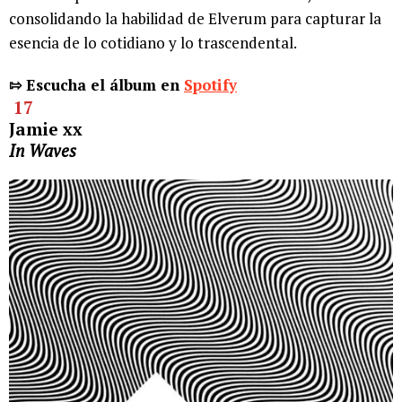
consolidando la habilidad de Elverum para capturar la
esencia de lo cotidiano y lo trascendental.
⇰ Escucha el álbum en
Spotify
17
Jamie xx
In Waves