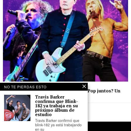
9 de mayo de 2026
NO TE PIERDAS ESTO
¿Smashing Pumpkins, The Cure e Iggy Pop juntos? Un
nuevo videojuego lo hace posible
Travis Barker
confirma que Blink-
182 ya trabaja en su
próximo álbum de
estudio
Travis Barker confirmó que
blink-182 ya está trabajando
en su