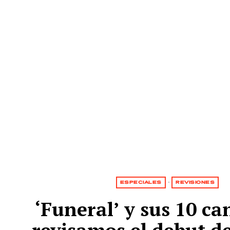
ESPECIALES
·
REVISIONES
‘Funeral’ y sus 10 ca