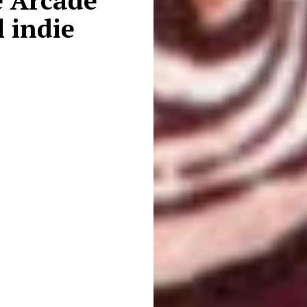
e Arcade
l indie