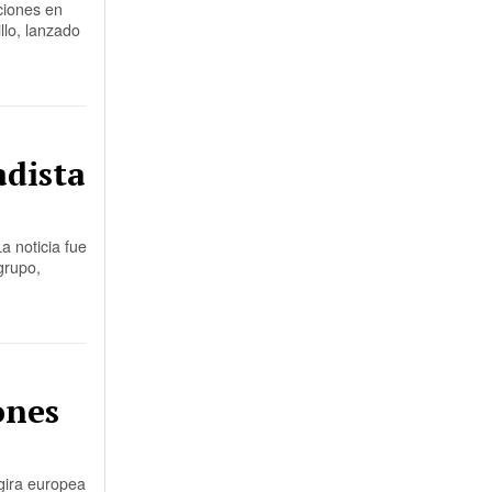
ciones en
llo, lanzado
adista
a noticia fue
grupo,
ones
gira europea