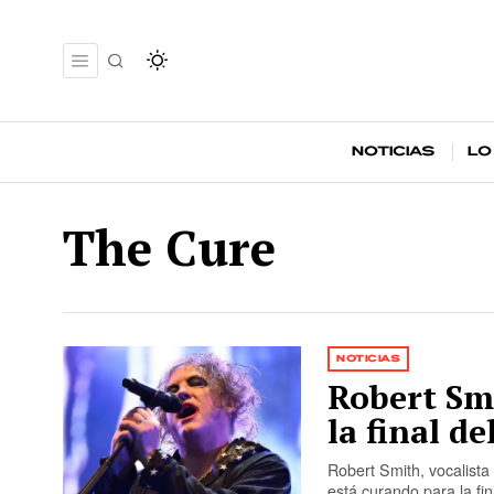
Noticias
Lo
The Cure
NOTICIAS
Robert Sm
la final d
Robert Smith, vocalist
está curando para la fin