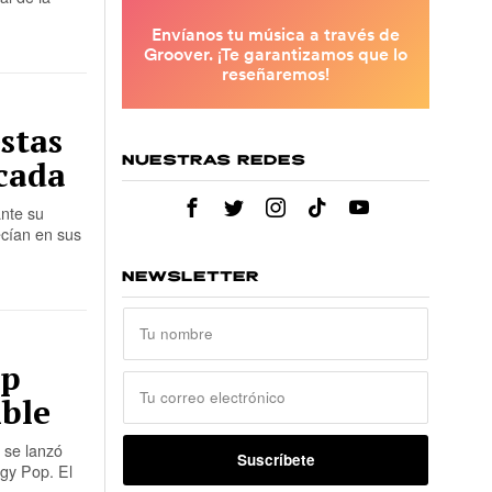
stas
cada
NUESTRAS REDES
ante su
ecían en sus
NEWSLETTER
op
ible
 se lanzó
gy Pop. El