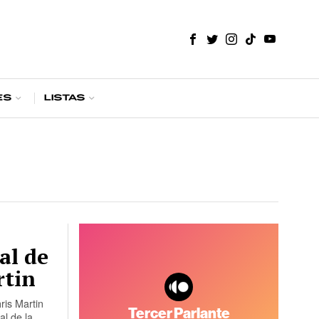
es
Listas
al de
rtin
ris Martin
al de la