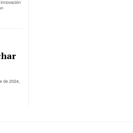
 innovación
on
char
re de 2024,