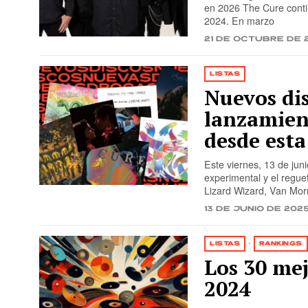
en 2026 The Cure contin
2024. En marzo
21 de octubre de 
LISTAS
Nuevos dis
lanzamien
desde est
Este viernes, 13 de juni
experimental y el regue
Lizard Wizard, Van Mor
13 de junio de 202
LISTAS
·
RANKINGS
Los 30 mej
2024