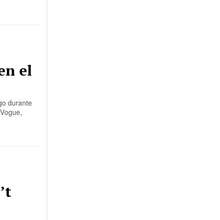
en el
igo durante
 Vogue,
’t