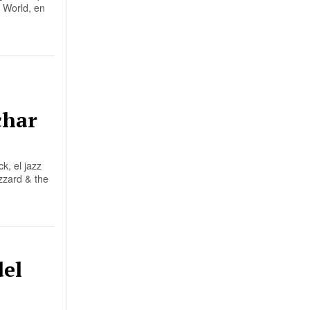
 World, en
char
k, el jazz
zzard & the
del