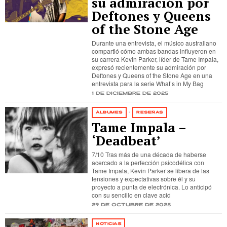
su admiración por
Deftones y Queens
of the Stone Age
Durante una entrevista, el músico australiano
compartió cómo ambas bandas influyeron en
su carrera Kevin Parker, líder de Tame Impala,
expresó recientemente su admiración por
Deftones y Queens of the Stone Age en una
entrevista para la serie What’s in My Bag
1 de diciembre de 2025
ÁLBUMES
·
RESEÑAS
Tame Impala –
‘Deadbeat’
7/10 Tras más de una década de haberse
acercado a la perfección psicodélica con
Tame Impala, Kevin Parker se libera de las
tensiones y expectativas sobre él y su
proyecto a punta de electrónica. Lo anticipó
con su sencillo en clave acid
29 de octubre de 2025
NOTICIAS