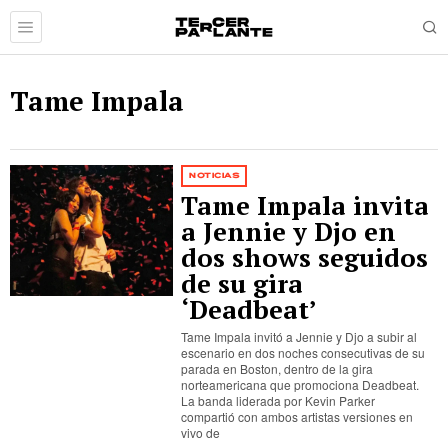
Tame Impala
NOTICIAS
Tame Impala invita
a Jennie y Djo en
dos shows seguidos
de su gira
‘Deadbeat’
Tame Impala invitó a Jennie y Djo a subir al
escenario en dos noches consecutivas de su
parada en Boston, dentro de la gira
norteamericana que promociona Deadbeat.
La banda liderada por Kevin Parker
compartió con ambos artistas versiones en
vivo de