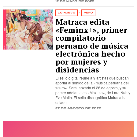
12 de mayo de 2025
LO NUEVO
·
PERÚ
Matraca edita
«Feminx+», primer
compilatorio
peruano de música
electrónica hecho
por mujeres y
disidencias
El sello digital reúne a 9 artistas que buscan
aportar al sonido de la «música peruana del
futuro». Será lanzado el 28 de agosto, y su
primer adelanto es «Máxima», de Lara Nuh y
Eve Matin. El sello discográfico Matraca ha
estado
27 de agosto de 2020