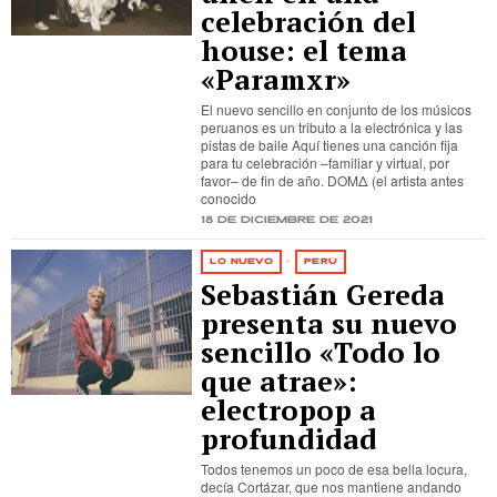
celebración del
house: el tema
«Paramxr»
El nuevo sencillo en conjunto de los músicos
peruanos es un tributo a la electrónica y las
pistas de baile Aquí tienes una canción fija
para tu celebración –familiar y virtual, por
favor– de fin de año. DOMΔ (el artista antes
conocido
18 de diciembre de 2021
LO NUEVO
·
PERÚ
Sebastián Gereda
presenta su nuevo
sencillo «Todo lo
que atrae»:
electropop a
profundidad
Todos tenemos un poco de esa bella locura,
decía Cortázar, que nos mantiene andando