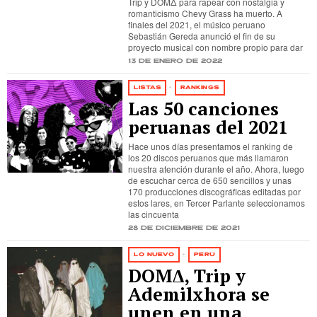
Trip y DOMΔ para rapear con nostalgia y
romanticismo Chevy Grass ha muerto. A
finales del 2021, el músico peruano
Sebastián Gereda anunció el fin de su
proyecto musical con nombre propio para dar
13 de enero de 2022
LISTAS
·
RANKINGS
Las 50 canciones
peruanas del 2021
Hace unos días presentamos el ranking de
los 20 discos peruanos que más llamaron
nuestra atención durante el año. Ahora, luego
de escuchar cerca de 650 sencillos y unas
170 producciones discográficas editadas por
estos lares, en Tercer Parlante seleccionamos
las cincuenta
28 de diciembre de 2021
LO NUEVO
·
PERÚ
DOMΔ, Trip y
Ademilxhora se
unen en una