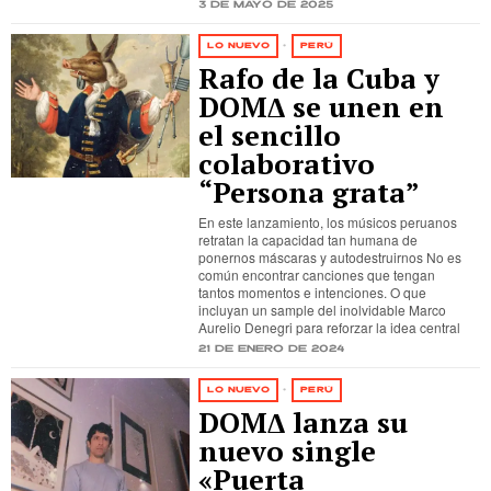
3 de mayo de 2025
LO NUEVO
·
PERÚ
Rafo de la Cuba y
DOMΔ se unen en
el sencillo
colaborativo
“Persona grata”
En este lanzamiento, los músicos peruanos
retratan la capacidad tan humana de
ponernos máscaras y autodestruirnos No es
común encontrar canciones que tengan
tantos momentos e intenciones. O que
incluyan un sample del inolvidable Marco
Aurelio Denegri para reforzar la idea central
21 de enero de 2024
LO NUEVO
·
PERÚ
DOMΔ lanza su
nuevo single
«Puerta