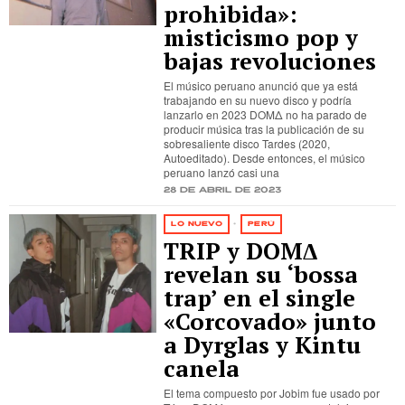
prohibida»:
misticismo pop y
bajas revoluciones
El músico peruano anunció que ya está
trabajando en su nuevo disco y podría
lanzarlo en 2023 DOMΔ no ha parado de
producir música tras la publicación de su
sobresaliente disco Tardes (2020,
Autoeditado). Desde entonces, el músico
peruano lanzó casi una
28 de abril de 2023
LO NUEVO
·
PERÚ
TRIP y DOMΔ
revelan su ‘bossa
trap’ en el single
«Corcovado» junto
a Dyrglas y Kintu
canela
El tema compuesto por Jobim fue usado por