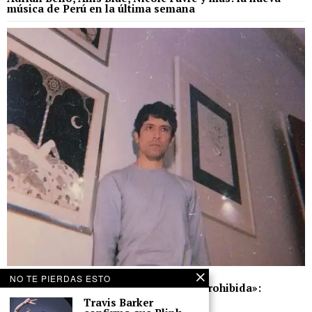
música de Perú en la última semana
28 de abril de 2023
NO TE PIERDAS ESTO
DOMΔ lanza su nuevo single «Puerta prohibida»:
misticismo pop y bajas revoluciones
Travis Barker