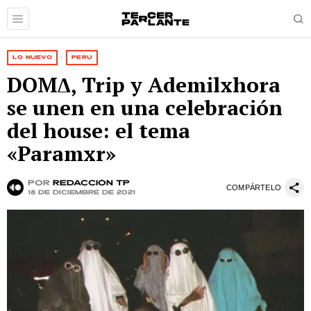
LO NUEVO
·
PERÚ
DOMΔ, Trip y Ademilxhora
se unen en una celebración
del house: el tema
«Paramxr»
por
Redacción TP
COMPÁRTELO
18 de diciembre de 2021