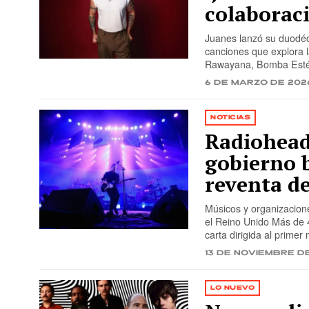
colaboraci
Juanes lanzó su duodéc
canciones que explora l
Rawayana, Bomba Estére
6 de marzo de 202
NOTICIAS
Radiohead,
gobierno b
reventa d
Músicos y organizacione
el Reino Unido Más de 4
carta dirigida al primer
13 de noviembre d
LO NUEVO