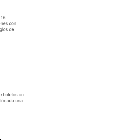
 16
iones con
glos de
e boletos en
 firmado una