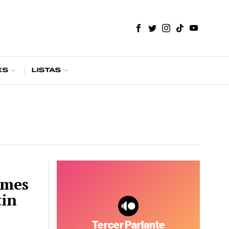
es
Listas
ames
tin