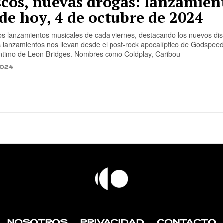
scos, nuevas drogas: lanzamien
de hoy, 4 de octubre de 2024
os lanzamientos musicales de cada viernes, destacando los nuevos dis
s lanzamientos nos llevan desde el post-rock apocalíptico de Godspee
íntimo de Leon Bridges. Nombres como Coldplay, Caribou
2024
NOSOTROS
PRIVACIDAD
CONTACTO