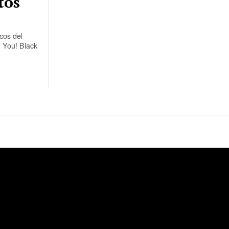
tos
cos del
d You! Black