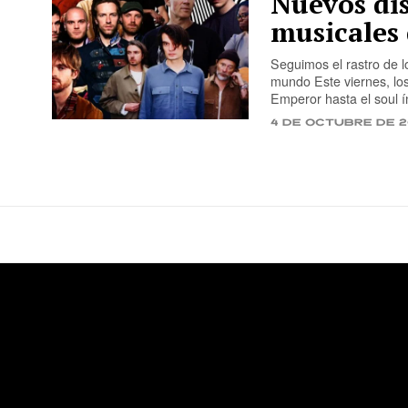
Nuevos di
musicales 
Seguimos el rastro de l
mundo Este viernes, lo
Emperor hasta el soul 
4 de octubre de 