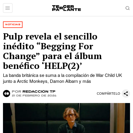
NOTICIAS
Pulp revela el sencillo
inédito “Begging For
Change” para el álbum
benéfico ‘HELP(2)’
La banda británica se suma a la compilación de War Child UK
junto a Arctic Monkeys, Damon Albarn y más
por
Redacción TP
COMPÁRTELO
21 de febrero de 2026