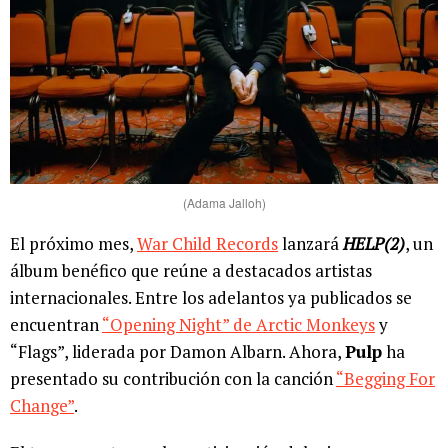
(Adama Jalloh)
El próximo mes,
War Child Records
lanzará
HELP(2)
, un
álbum benéfico que reúne a destacados artistas
internacionales. Entre los adelantos ya publicados se
encuentran
“Opening Night” de Arctic Monkeys
y
“Flags”, liderada por Damon Albarn. Ahora,
Pulp
ha
presentado su contribución con la canción
“Begging For
Change”
.