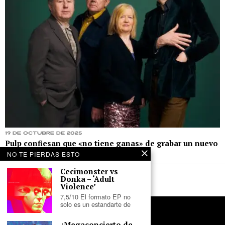
19 de octubre de 2025
Pulp confiesan que «no tiene ganas» de grabar un nuevo
álbum
NO TE PIERDAS ESTO
Cecimonster vs
Donka – ‘Adult
Violence’
7,5/10 El formato EP no
solo es un estandarte de
¿Megaconcierto de