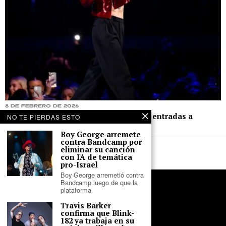
8 de febrero de 2026
Fans venden su sangre para conseguir entradas a
NO TE PIERDAS ESTO
conciertos de Harry Styles
Boy George arremete
contra Bandcamp por
eliminar su canción
con IA de temática
pro-Israel
Boy George arremetió contra
Bandcamp luego de que la
plataforma
Travis Barker
confirma que Blink-
182 ya trabaja en su