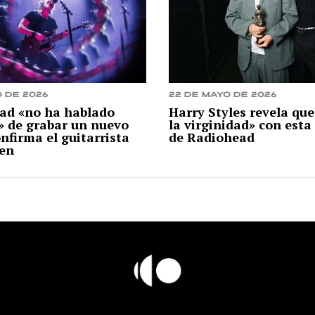
o de 2026
22 de mayo de 2026
ad «no ha hablado
Harry Styles revela que
» de grabar un nuevo
la virginidad» con esta
onfirma el guitarrista
de Radiohead
ien