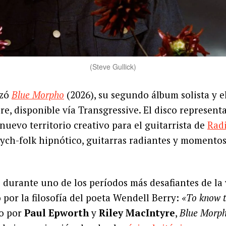
(Steve Gullick)
zó
Blue Morpho
(2026), su segundo álbum solista y e
e, disponible vía Transgressive. El disco represent
nuevo territorio creativo para el guitarrista de
Rad
ych-folk hipnótico, guitarras radiantes y momento
 durante uno de los períodos más desafiantes de la 
 por la filosofía del poeta Wendell Berry:
«To know t
do por
Paul Epworth
y
Riley MacIntyre
,
Blue Morp