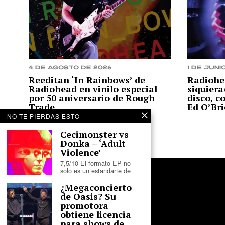
4 de agosto de 2026
1 de juni
Reeditan ‘In Rainbows’ de
Radiohe
Radiohead en vinilo especial
siquiera
por 50 aniversario de Rough
disco, c
Trade
Ed O’Br
NO TE PIERDAS ESTO
Cecimonster vs
Donka – ‘Adult
Violence’
7,5/10 El formato EP no
solo es un estandarte de
¿Megaconcierto
de Oasis? Su
promotora
obtiene licencia
para shows de