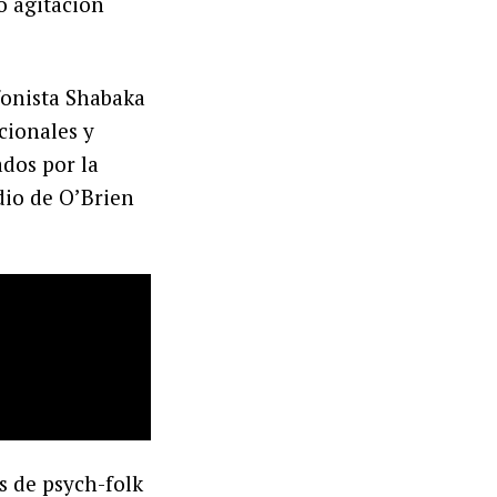
 agitación
fonista Shabaka
cionales y
ados por la
dio de O’Brien
 de psych-folk