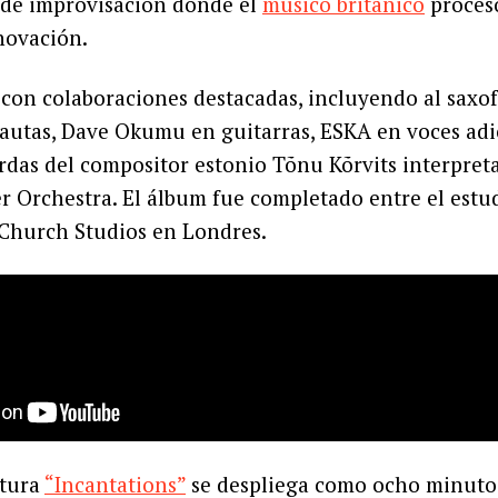
s de improvisación donde el
músico británico
procesó
novación.
 con colaboraciones destacadas, incluyendo al saxo
autas, Dave Okumu en guitarras, ESKA en voces adi
rdas del compositor estonio Tõnu Kõrvits interpret
 Orchestra. El álbum fue completado entre el estu
 Church Studios en Londres.
rtura
“Incantations”
se despliega como ocho minutos