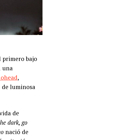
l primero bajo
a una
iohead
,
s de luminosa
vida de
he dark, go
ho
nació de