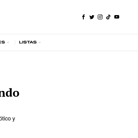
es
Listas
undo
ótico y