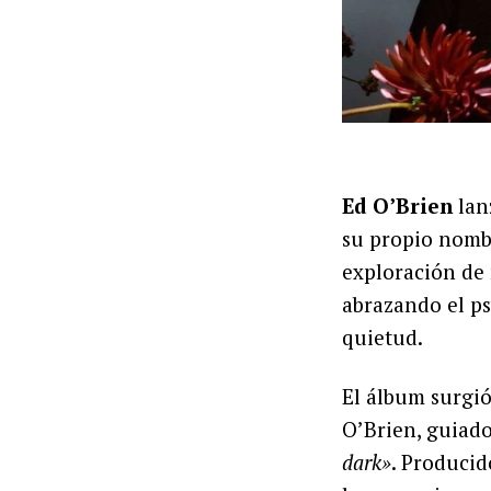
Ed O’Brien
lan
su propio nombr
exploración de 
abrazando el ps
quietud.
El álbum surgió
O’Brien, guiado
dark»
. Produci