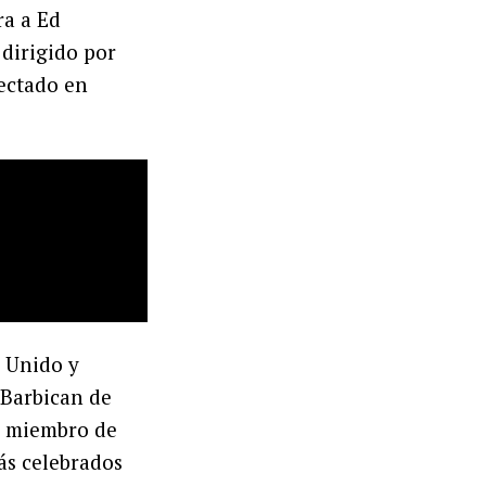
a a Ed
dirigido por
ectado en
o Unido y
 Barbican de
o miembro de
ás celebrados