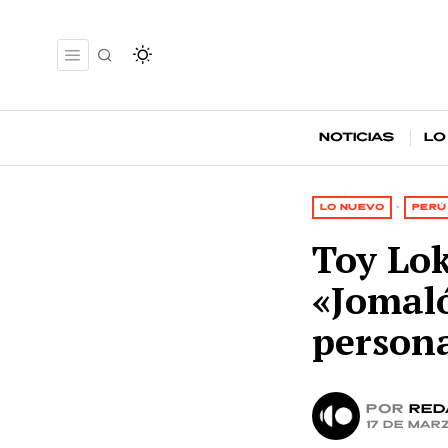
Noticias
Lo
LO NUEVO
·
PERÚ
Toy Lok
«Jomaló
person
por
Red
17 de mar