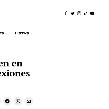
es
Listas
en en
exiones