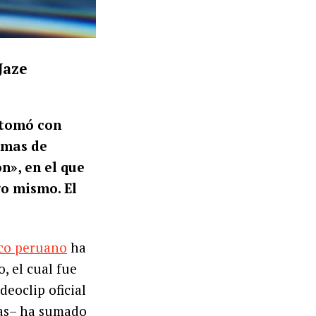
Jaze
etomó con
emas de
n», en el que
go mismo. El
co peruano
ha
, el cual fue
deoclip oficial
nas– ha sumado