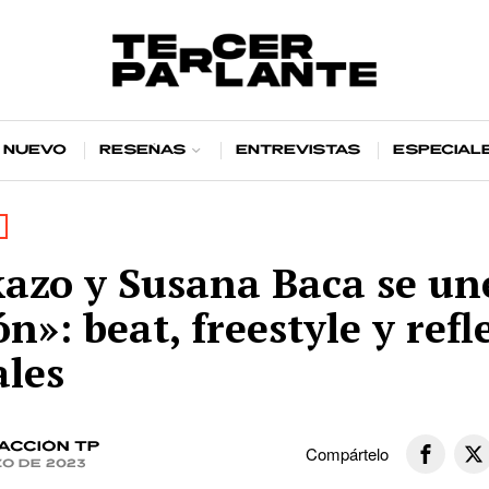
 nuevo
Reseñas
Entrevistas
Especial
azo y Susana Baca se un
n»: beat, freestyle y refl
ales
acción TP
Compártelo
zo de 2023