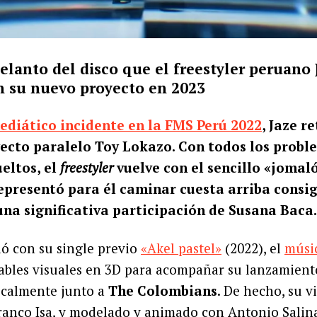
elanto del disco que el freestyler peruano 
n su nuevo proyecto en 2023
ediático incidente en la FMS Perú 2022
, Jaze r
yecto paralelo Toy Lokazo. Con todos los probl
eltos, el
freestyler
vuelve con el sencillo «jomaló
representó para él caminar cuesta arriba consi
una significativa participación de Susana Baca.
ó con su single previo
«Akel pastel»
(2022), el
músi
ables visuales en 3D para acompañar su lanzamiento
calmente junto a
The Colombians
. De hecho, su vi
Franco Isa, y modelado y animado con Antonio Sali