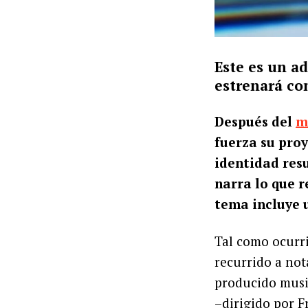
Este es un ad
estrenará co
Después del
m
fuerza su pro
identidad resu
narra lo que 
tema incluye 
Tal como ocurri
recurrido a not
producido musi
–dirigido por 