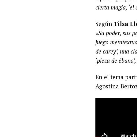
cierta magia, ‘el
Según
Tilsa L
«Su poder, sus pa
juego metatextual
de carey’, una cl
‘pieza de ébano’,
En el tema part
Agostina Berto