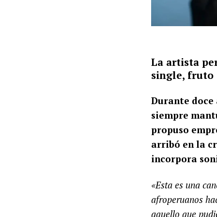
La artista p
single, fruto
Durante doce 
siempre mantu
propuso empre
arribó en la c
incorpora son
«Esta es una can
afroperuanos hac
aquello que pudi