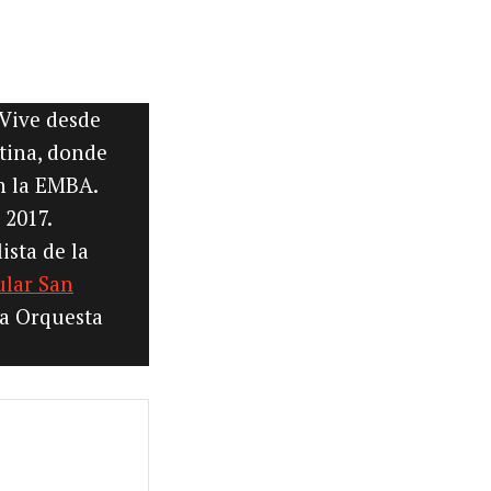
 Vive desde
tina, donde
n la EMBA.
n 2017.
ista de la
ular San
la Orquesta