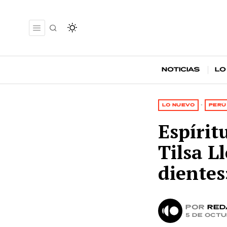
Noticias
Lo
LO NUEVO
·
PERÚ
Espírit
Tilsa L
dientes
por
Red
5 de octu