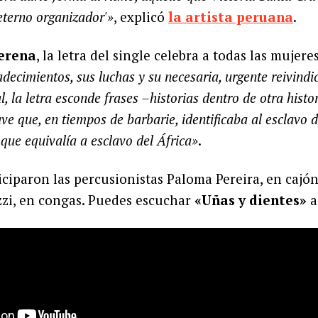
 eterno organizador'»
, explicó
la artista peruana
.
lerena
, la letra del single celebra a todas las mujere
decimientos, sus luchas y su necesaria, urgente reivindi
, la letra esconde frases –historias dentro de otra hist
ave que, en tiempos de barbarie, identificaba al esclavo d
 que equivalía a esclavo del África»
.
iciparon las percusionistas Paloma Pereira, en cajón
zzi, en congas. Puedes escuchar
«Uñas y dientes»
a