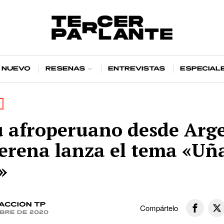
 nuevo
Reseñas
Entrevistas
Especial
u afroperuano desde Arg
lerena lanza el tema «Uñ
»
acción TP
Compártelo
bre de 2020