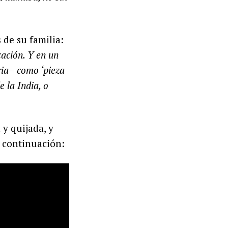
s de su familia:
cación. Y en un
oria– como ‘pieza
e la India, o
 y quijada, y
 continuación: