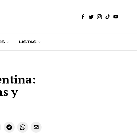
es
Listas
entina:
as y