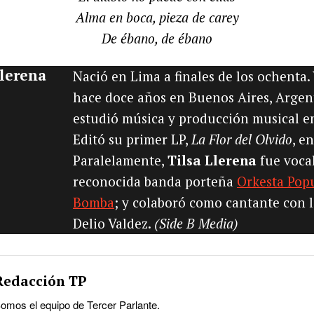
Alma en boca, pieza de carey
De ébano, de ébano
Llerena
Nació en Lima a finales de los ochenta.
hace doce años en Buenos Aires, Argen
estudió música y producción musical e
Editó su primer LP,
La Flor del Olvido
, e
Paralelamente,
Tilsa Llerena
fue vocal
reconocida banda porteña
Orkesta Pop
Bomba
; y colaboró como cantante con 
Delio Valdez.
(Side B Media)
Redacción TP
omos el equipo de Tercer Parlante.