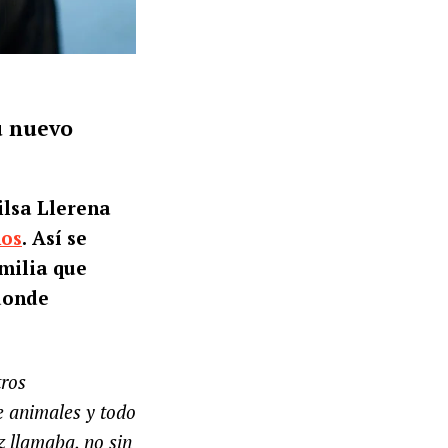
u nuevo
ilsa Llerena
nos
.
Así se
milia que
 donde
tros
e animales y todo
z llamaba, no sin