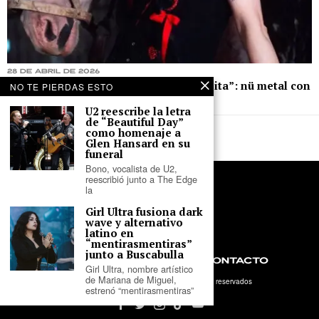
28 de abril de 2026
MUÑEKI77A lanza su nuevo sencillo “Tita”: nü metal con
NO TE PIERDAS ESTO
bandoneón
U2 reescribe la letra
de “Beautiful Day”
como homenaje a
Glen Hansard en su
funeral
Bono, vocalista de U2,
reescribió junto a The Edge
la
Girl Ultra fusiona dark
wave y alternativo
latino en
“mentirasmentiras”
junto a Buscabulla
NOSOTROS
PRIVACIDAD
CONTACTO
Girl Ultra, nombre artístico
de Mariana de Miguel,
©
2026
- Tercer Parlante. Todos los derechos reservados
estrenó “mentirasmentiras”