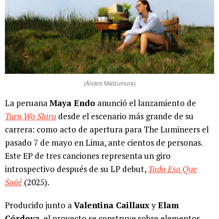
(Álvaro Matzumura)
La peruana
Maya Endo
anunció el lanzamiento de
Taru Wo Shiru
desde el escenario más grande de su
carrera: como acto de apertura para The Lumineers el
pasado 7 de mayo en Lima, ante cientos de personas.
Este EP de tres canciones representa un giro
introspectivo después de su LP debut,
Todo Eso Que
Soñé
(2025).
Producido junto a
Valentina Caillaux
y
Elam
Córdova
, el proyecto se construye sobre elementos