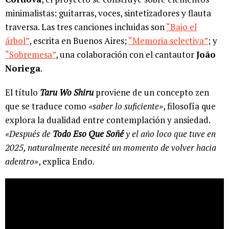
minimalistas: guitarras, voces, sintetizadores y flauta
traversa. Las tres canciones incluidas son
“Bajo el
árbol”
, escrita en Buenos Aires;
“Memoria selectiva”
; y
“Sobremesa”
, una colaboración con el cantautor
João
Noriega
.
El título
Taru Wo Shiru
proviene de un concepto zen
que se traduce como
«saber lo suficiente»
, filosofía que
explora la dualidad entre contemplación y ansiedad.
«Después de
Todo Eso Que Soñé
y el año loco que tuve en
2025, naturalmente necesité un momento de volver hacia
adentro»
, explica Endo.