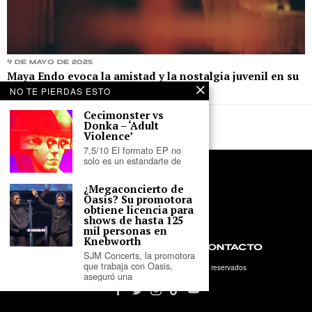
9 de mayo de 2025
Maya Endo evoca la amistad y la nostalgia juvenil en su
single “Vino en Taza”
NO TE PIERDAS ESTO
Cecimonster vs
Donka – ‘Adult
Violence’
7,5/10 El formato EP no
solo es un estandarte de
¿Megaconcierto de
Oasis? Su promotora
obtiene licencia para
shows de hasta 125
mil personas en
Knebworth
NOSOTROS
PRIVACIDAD
CONTACTO
SJM Concerts, la promotora
que trabaja con Oasis,
©
2026
- Tercer Parlante. Todos los derechos reservados
aseguró una