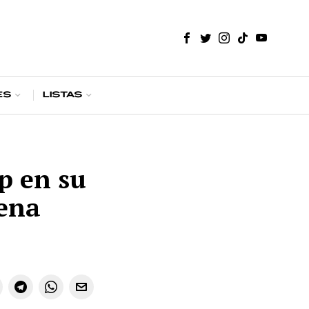
es
Listas
p en su
rena