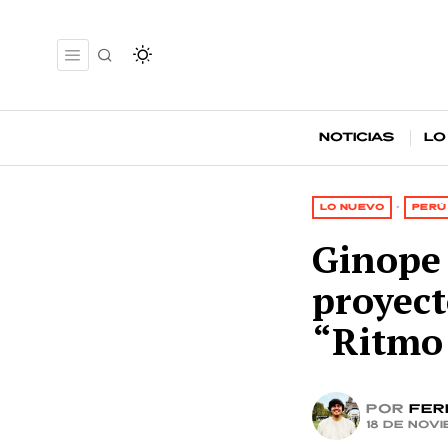
Noticias
Lo
LO NUEVO
·
PERÚ
Ginope 
proyec
“Ritmo
por
Fer
18 de nov