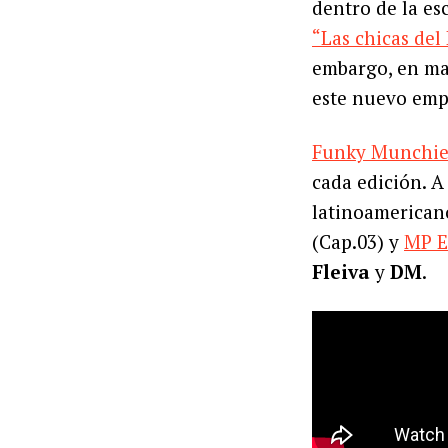
dentro de la es
“Las chicas del
embargo, en may
este nuevo emp
Funky Munchie
cada edición. A
latinoamerica
(Cap.03) y
MP E
Fleiva
y
DM
.