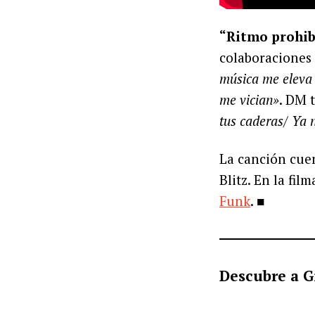
“Ritmo prohib
colaboraciones 
música me eleva 
me vician»
. DM 
tus caderas/ Ya n
La canción cue
Blitz. En la fil
Funk
. ■
Descubre a G