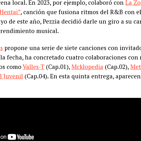
cena local. En 2023, por ejemplo, colaboró con
La Zo
 Hentai”
, canción que fusiona ritmos del R&B con el
o de este año, Pezzia decidió darle un giro a su ca
rendimiento musical.
s
propone una serie de siete canciones con invitado
 la fecha, ha concretado cuatro colaboraciones con
nos como
Valles-T
(Cap.01),
Mcklopedia
(Cap.02),
Met
l Juvenil
(Cap.04). En esta quinta entrega, aparece