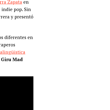
rra Zapata
en
 indie pop. Sin
rrera y presentó
s diferentes en
 raperos
alingüistica
n
Giru Mad