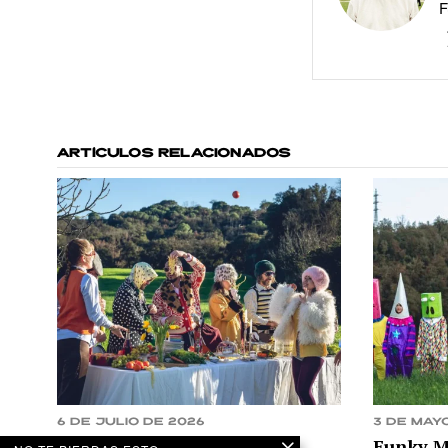
F
ARTÍCULOS RELACIONADOS
6 de julio de 2026
3 de may
Funky Munchies lanza su
Funky M