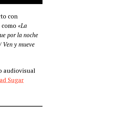
cto con
os como
«La
que por la noche
 / Ven y mueve
o audiovisual
ad Sugar