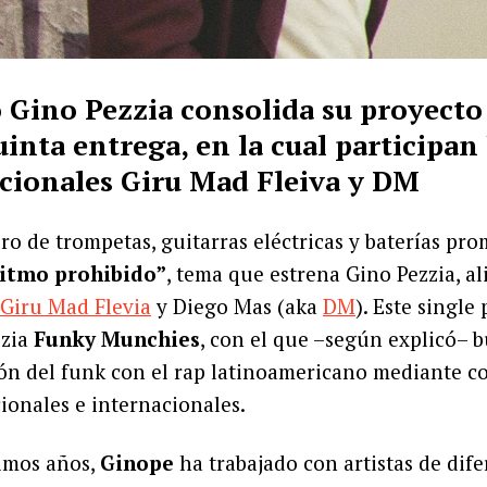
 Gino Pezzia consolida su proyecto
uinta entrega, en la cual participan 
cionales Giru Mad Fleiva y DM
ro de trompetas, guitarras eléctricas y baterías pro
itmo prohibido”
, tema que estrena Gino Pezzia, al
Giru Mad Flevia
y Diego Mas (aka
DM
). Este single
zzia
Funky Munchies
, con el que –según explicó– b
ión del funk con el rap latinoamericano mediante c
cionales e internacionales.
timos años,
Ginope
ha trabajado con artistas de dife