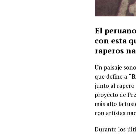
El peruano
con esta q
raperos na
Un paisaje sono
que define a
“R
junto al rapero
proyecto de Pe
más alto la fus
con artistas na
Durante los úl