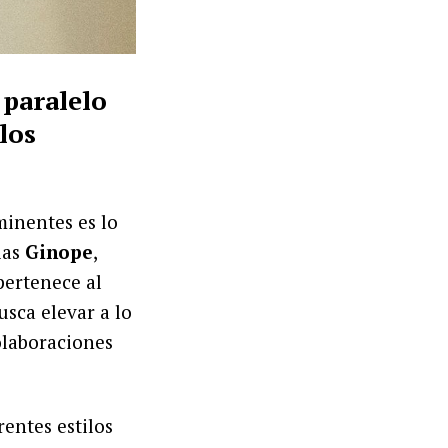
 paralelo
los
minentes es lo
ias
Ginope
,
 pertenece al
usca elevar a lo
olaboraciones
rentes estilos