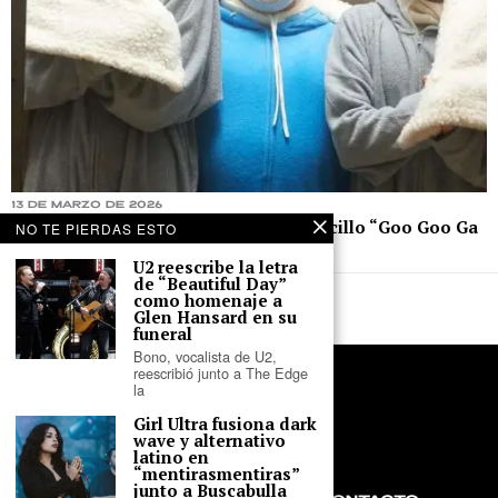
13 de marzo de 2026
Ca7riel y Paco Amoroso lanzan su sencillo “Goo Goo Ga
NO TE PIERDAS ESTO
Ga” junto a Jack Black
U2 reescribe la letra
de “Beautiful Day”
como homenaje a
Glen Hansard en su
funeral
Bono, vocalista de U2,
reescribió junto a The Edge
la
Girl Ultra fusiona dark
wave y alternativo
latino en
“mentirasmentiras”
junto a Buscabulla