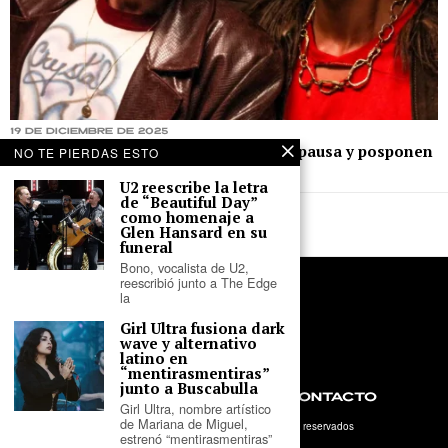
19 de diciembre de 2025
Ca7riel y Paco Amoroso anuncian una pausa y posponen
NO TE PIERDAS ESTO
el lanzamiento de su próximo disco
U2 reescribe la letra
de “Beautiful Day”
como homenaje a
Glen Hansard en su
funeral
Bono, vocalista de U2,
reescribió junto a The Edge
la
Girl Ultra fusiona dark
wave y alternativo
latino en
“mentirasmentiras”
junto a Buscabulla
NOSOTROS
PRIVACIDAD
CONTACTO
Girl Ultra, nombre artístico
de Mariana de Miguel,
©
2026
- Tercer Parlante. Todos los derechos reservados
estrenó “mentirasmentiras”