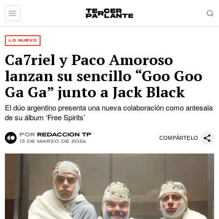
LO NUEVO
Ca7riel y Paco Amoroso
lanzan su sencillo “Goo Goo
Ga Ga” junto a Jack Black
El dúo argentino presenta una nueva colaboración como antesala
de su álbum ‘Free Spirits’
por
Redacción TP
COMPÁRTELO
13 de marzo de 2026