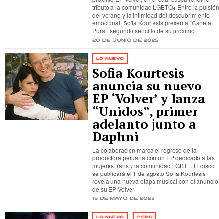
tributo a la comunidad LGBTQ+ Entre la pulsión
del verano y la intimidad del descubrimiento
emocional, Sofia Kourtesis presenta “Canela
Pura”, segundo sencillo de su próximo
20 de junio de 2025
LO NUEVO
Sofia Kourtesis
anuncia su nuevo
EP ‘Volver’ y lanza
“Unidos”, primer
adelanto junto a
Daphni
La colaboración marca el regreso de la
productora peruana con un EP dedicado a las
mujeres trans y la comunidad LGBT+. El disco
se publicará el 1 de agosto Sofia Kourtesis
revela una nueva etapa musical con el anuncio
de su EP Volver
15 de mayo de 2025
LO NUEVO
·
PERÚ