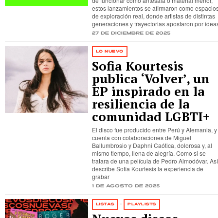
de funcionar como antesala o material menor,
estos lanzamientos se afirmaron como espacio
de exploración real, donde artistas de distintas
generaciones y trayectorias apostaron por idea
27 de diciembre de 2025
LO NUEVO
Sofia Kourtesis
publica ‘Volver’, un
EP inspirado en la
resiliencia de la
comunidad LGBTI+
El disco fue producido entre Perú y Alemania, y
cuenta con colaboraciones de Miguel
Ballumbrosio y Daphni Caótica, dolorosa y, al
mismo tiempo, llena de alegría. Como si se
tratara de una película de Pedro Almodóvar. Así
describe Sofia Kourtesis la experiencia de
grabar
1 de agosto de 2025
LISTAS
·
PLAYLISTS