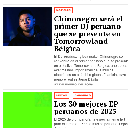
NOTICIAS
Chinonegro será el
primer DJ peruano
que se presente en
Tomorrowland
Bélgica
El DJ, productor y beatmaker Chinonegro se
convertirá en el primer peruano que se present
en el festival Tomorrowland Bélgica, uno de los
eventos más importantes de la música
electrónica en el ámbito global. El artista, cuyo
nombre real es Jorge Dávila
23 de enero de 2026
LISTAS
·
RANKINGS
Los 30 mejores EP
peruanos de 2025
El 2025 dejó un panorama especialmente fértil
para el formato EP en la música peruana. Lejos