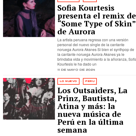
Sofia Kourtesis
presenta el remix de
“Some Type of Skin”
de Aurora
La artista peruana regresa con una versión
personal del nuevo single de la cantante
noruega Aurora Aksnes Si bien el synthpop de
la cantante noruega Aurora Aksnes ya le
brindaba vida y movimiento a la añoranza, Sofi
Kourtesis le ha dado un
11 de mayo de 2024
LO NUEVO
·
PERÚ
Los Outsaiders, La
Prinz, Bautista,
Atina y más: la
nueva música de
Perú en la última
semana