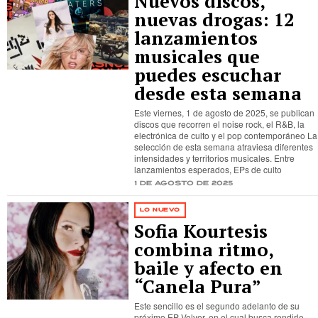
Nuevos discos,
nuevas drogas: 12
lanzamientos
musicales que
puedes escuchar
desde esta semana
Este viernes, 1 de agosto de 2025, se publican
discos que recorren el noise rock, el R&B, la
electrónica de culto y el pop contemporáneo La
selección de esta semana atraviesa diferentes
intensidades y territorios musicales. Entre
lanzamientos esperados, EPs de culto
1 de agosto de 2025
LO NUEVO
Sofia Kourtesis
combina ritmo,
baile y afecto en
“Canela Pura”
Este sencillo es el segundo adelanto de su
próximo EP Volver, en el cual busca rendirle