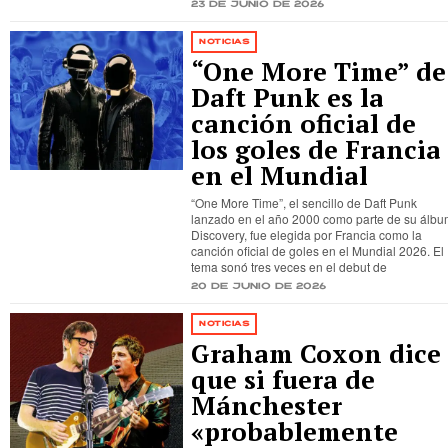
23 de junio de 2026
NOTICIAS
“One More Time” de
Daft Punk es la
canción oficial de
los goles de Francia
en el Mundial
“One More Time”, el sencillo de Daft Punk
lanzado en el año 2000 como parte de su álb
Discovery, fue elegida por Francia como la
canción oficial de goles en el Mundial 2026. El
tema sonó tres veces en el debut de
20 de junio de 2026
NOTICIAS
Graham Coxon dice
que si fuera de
Mánchester
«probablemente