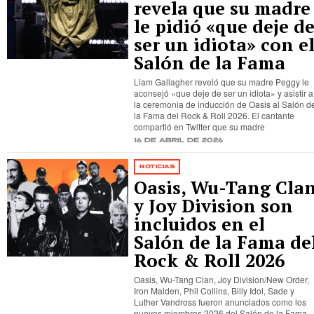
revela que su madre
le pidió «que deje d
ser un idiota» con e
Salón de la Fama
Liam Gallagher reveló que su madre Peggy le
aconsejó «que deje de ser un idiota» y asistir a
la ceremonia de inducción de Oasis al Salón d
la Fama del Rock & Roll 2026. El cantante
compartió en Twitter que su madre
16 de abril de 2026
NOTICIAS
Oasis, Wu-Tang Cla
y Joy Division son
incluidos en el
Salón de la Fama de
Rock & Roll 2026
Oasis, Wu-Tang Clan, Joy Division/New Order,
Iron Maiden, Phil Collins, Billy Idol, Sade y
Luther Vandross fueron anunciados como los
nuevos miembros 2026 del Salón de la Fama