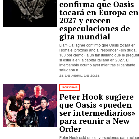
confirma que Oasis
tocará en Europa en
2027 y crecen
especulaciones de
gira mundial
Liam Gallagher confirmó que Oasis tocará en
Roma el próximo año al responder «sin duda,
100 por ciento» a un fan italiano que le pregun
si estaría en la capital italiana en 2027. El
intercambio ocurrió ayer mientras el cantante
saludaba a
26 de abril de 2026
NOTICIAS
Peter Hook sugiere
que Oasis «pueden
ser intermediarios»
para reunir a New
Order
Peter Hook está en conversaciones para actua