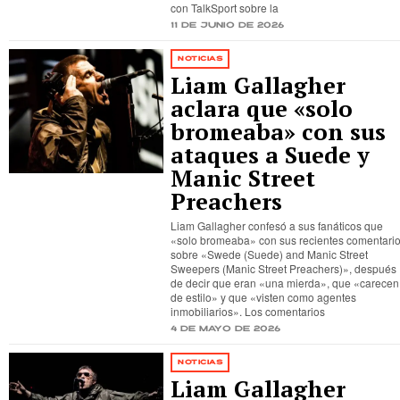
con TalkSport sobre la
11 de junio de 2026
NOTICIAS
Liam Gallagher
aclara que «solo
bromeaba» con sus
ataques a Suede y
Manic Street
Preachers
Liam Gallagher confesó a sus fanáticos que
«solo bromeaba» con sus recientes comentari
sobre «Swede (Suede) and Manic Street
Sweepers (Manic Street Preachers)», después
de decir que eran «una mierda», que «carecen
de estilo» y que «visten como agentes
inmobiliarios». Los comentarios
4 de mayo de 2026
NOTICIAS
Liam Gallagher