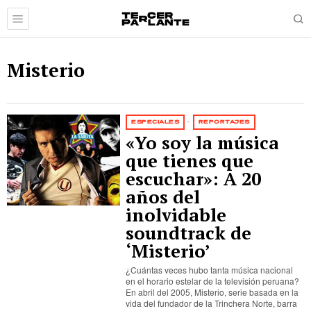
Misterio
ESPECIALES
·
REPORTAJES
«Yo soy la música
que tienes que
escuchar»: A 20
años del
inolvidable
soundtrack de
‘Misterio’
¿Cuántas veces hubo tanta música nacional
en el horario estelar de la televisión peruana?
En abril del 2005, Misterio, serie basada en la
vida del fundador de la Trinchera Norte, barra