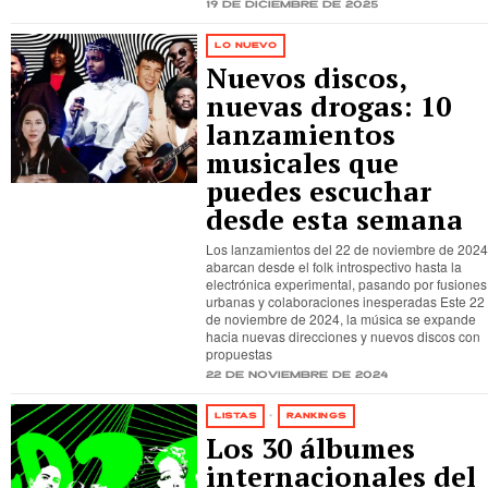
19 de diciembre de 2025
LO NUEVO
Nuevos discos,
nuevas drogas: 10
lanzamientos
musicales que
puedes escuchar
desde esta semana
Los lanzamientos del 22 de noviembre de 202
abarcan desde el folk introspectivo hasta la
electrónica experimental, pasando por fusiones
urbanas y colaboraciones inesperadas Este 22
de noviembre de 2024, la música se expande
hacia nuevas direcciones y nuevos discos con
propuestas
22 de noviembre de 2024
LISTAS
·
RANKINGS
Los 30 álbumes
internacionales del