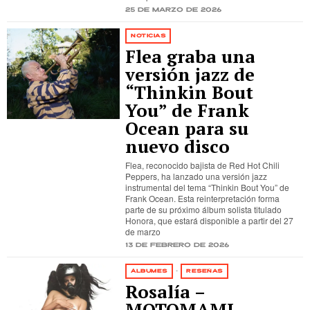
25 de marzo de 2026
NOTICIAS
Flea graba una
versión jazz de
“Thinkin Bout
You” de Frank
Ocean para su
nuevo disco
Flea, reconocido bajista de Red Hot Chili
Peppers, ha lanzado una versión jazz
instrumental del tema “Thinkin Bout You” de
Frank Ocean. Esta reinterpretación forma
parte de su próximo álbum solista titulado
Honora, que estará disponible a partir del 27
de marzo
13 de febrero de 2026
ÁLBUMES
·
RESEÑAS
Rosalía –
MOTOMAMI