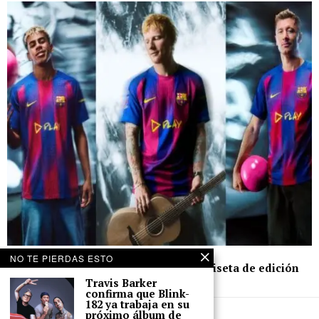
14 de octubre de 2025
NO TE PIERDAS ESTO
Ed Sheeran y FC Barcelona lanzan camiseta de edición
limitada para el Clásico
Travis Barker
confirma que Blink-
182 ya trabaja en su
próximo álbum de