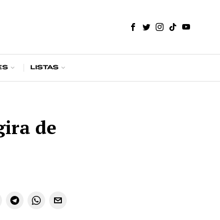
es
Listas
gira de