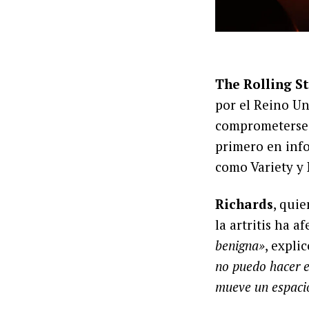
The Rolling S
por el Reino U
comprometerse c
primero en info
como Variety y
Richards
, qui
la artritis ha a
benigna»
, expli
no puedo hacer e
mueve un espacio