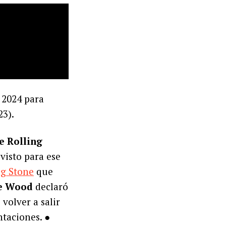
n 2024 para
23).
e Rolling
visto para ese
ng Stone
que
e Wood
declaró
volver a salir
ntaciones. ●