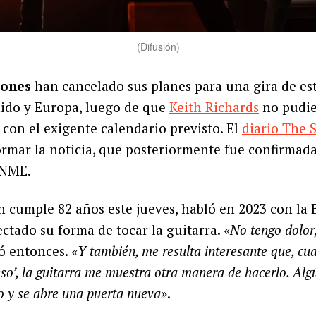
(Difusión)
tones
han cancelado sus planes para una gira de es
nido y Europa, luego de que
Keith Richards
no pudie
on el exigente calendario previsto. El
diario The 
rmar la noticia, que posteriormente fue confirmad
 NME.
en cumple 82 años este jueves, habló en 2023 con la
fectado su forma de tocar la guitarra.
«No tengo dolor,
có entonces.
«Y también, me resulta interesante que, cu
so’, la guitarra me muestra otra manera de hacerlo. Alg
 y se abre una puerta nueva»
.