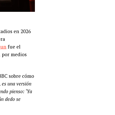
tadios en 2026
ra
Sun
fue el
a por medios
 BBC sobre cómo
 es una versión
ando pienso: ‘Ya
ún dedo se