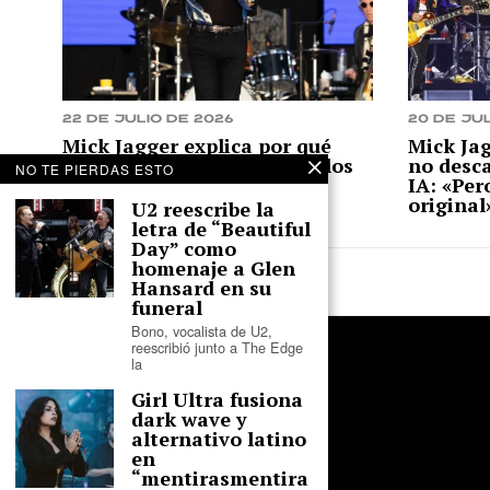
22 de julio de 2026
20 de jul
Mick Jagger explica por qué
Mick Jag
evita hablar de política en los
no desc
NO TE PIERDAS ESTO
shows de los Stones: «No
IA: «Per
sermoneamos»
original
U2 reescribe la
letra de “Beautiful
Day” como
homenaje a Glen
Hansard en su
funeral
Bono, vocalista de U2,
reescribió junto a The Edge
la
Girl Ultra fusiona
dark wave y
alternativo latino
en
“mentirasmentira