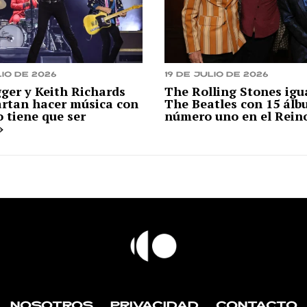
io de 2026
19 de julio de 2026
ger y Keith Richards
The Rolling Stones igu
artan hacer música con
The Beatles con 15 ál
o tiene que ser
número uno en el Rein
»
NOSOTROS
PRIVACIDAD
CONTACTO