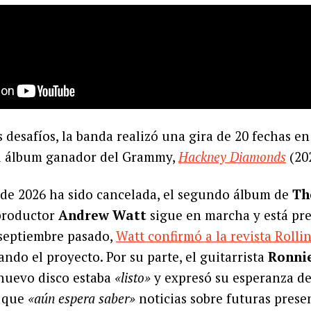
s desafíos, la banda realizó una gira de 20 fechas e
u álbum ganador del Grammy,
Hackney Diamonds
(20
 de 2026 ha sido cancelada, el segundo álbum de
Th
productor
Andrew Watt
sigue en marcha y está pre
septiembre pasado,
Watt confirmó a la revista Rolli
ando el proyecto. Por su parte, el guitarrista
Ronni
 nuevo disco estaba
«listo»
y expresó su esperanza de 
ó que
«aún espera saber»
noticias sobre futuras prese