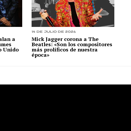
14 de julio de 2026
alan a
Mick Jagger corona a The
bumes
Beatles: «Son los compositores
o Unido
más prolíficos de nuestra
época»