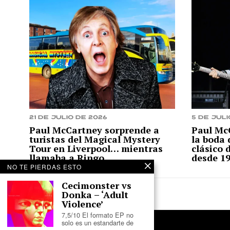
21 de julio de 2026
5 de juli
Paul McCartney sorprende a
Paul Mc
turistas del Magical Mystery
la boda 
Tour en Liverpool… mientras
clásico 
llamaba a Ringo
desde 1
NO TE PIERDAS ESTO
Cecimonster vs
Donka – ‘Adult
Violence’
7,5/10 El formato EP no
solo es un estandarte de