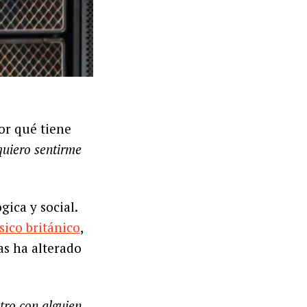
r qué tiene
uiero sentirme
gica y social.
ico británico
,
as ha alterado
ro con alguien,