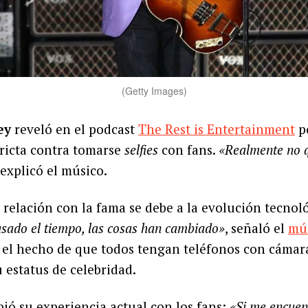
(Getty Images)
ey
reveló en el podcast
The Rest is Entertainment
po
tricta contra tomarse
selfies
con fans.
«Realmente no q
 explicó el músico.
 relación con la fama se debe a la evolución tecnoló
sado el tiempo, las cosas han cambiado»
, señaló el
mús
 el hecho de que todos tengan teléfonos con cámar
estatus de celebridad.
ió su experiencia actual con los fans:
«Si me encuent