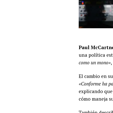
Paul McCartn
una política es
como un mono»
,
El cambio en su
«Conforme ha pa
explicando que
cómo maneja su 
También describ