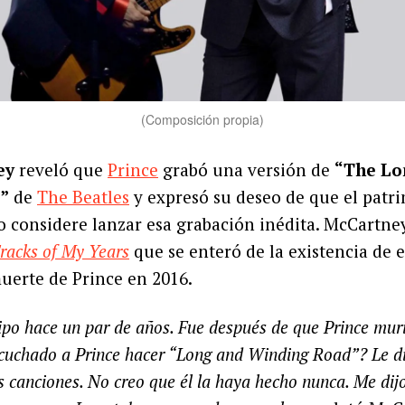
(Composición propia)
ey
reveló que
Prince
grabó una versión de
“The Lo
”
de
The Beatles
y expresó su deseo de que el patr
o considere lanzar esa grabación inédita. McCartn
racks of My Years
que se enteró de la existencia de 
uerte de Prince en 2016.
ipo hace un par de años. Fue después de que Prince murie
cuchado a Prince hacer “Long and Winding Road”? Le di
s canciones. No creo que él la haya hecho nunca. Me dijo