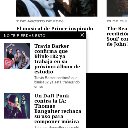
7 de agosto de 2026
29 de jul
El musical de Prince inspirado
The Bea
en ‘Purple Rain’ llegará a
reedició
NO TE PIERDAS ESTO
Broadway en 2027
Soul’ co
de John
Travis Barker
confirma que
Blink-182 ya
trabaja en su
próximo álbum de
estudio
Travis Barker confirmó que
blink-182 ya está trabajando
en su
Un Daft Punk
contra la IA:
Thomas
Bangalter rechaza
su uso para
componer música
Thomas Bangalter descartó