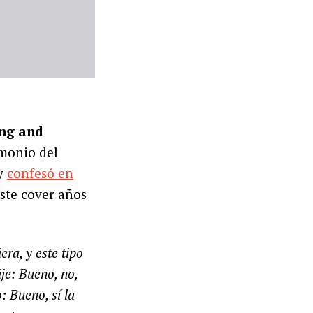
ng and
imonio del
ey
confesó en
este cover años
ra, y este tipo
je: Bueno, no,
: Bueno, sí la