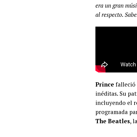
era un gran músic
al respecto. Sab
Prince
falleció
inéditas. Su pa
incluyendo el r
programada par
The Beatles
, 