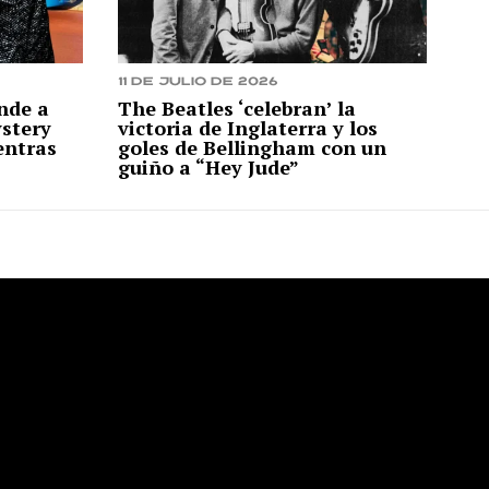
11 de julio de 2026
nde a
The Beatles ‘celebran’ la
ystery
victoria de Inglaterra y los
entras
goles de Bellingham con un
guiño a “Hey Jude”