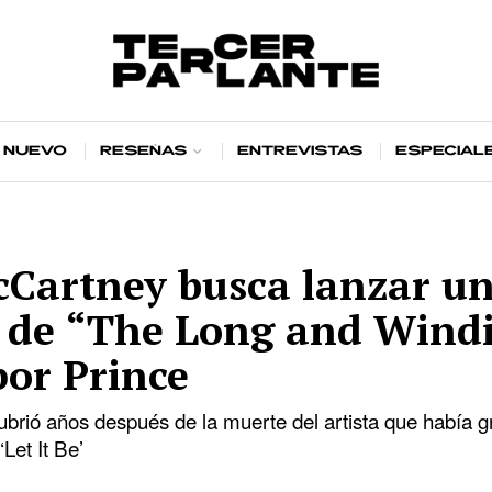
 nuevo
Reseñas
Entrevistas
Especial
cCartney busca lanzar u
n de “The Long and Wind
or Prince
ubrió años después de la muerte del artista que había 
‘Let It Be’