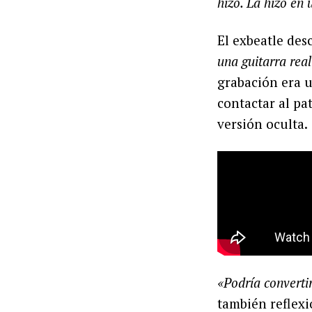
hizo. La hizo en
El exbeatle des
una guitarra rea
grabación era u
contactar al pa
versión oculta.
«Podría converti
también reflexi