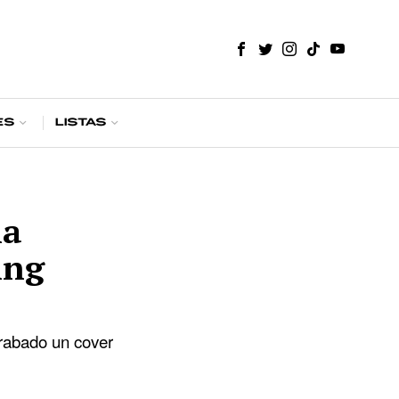
es
Listas
na
ing
grabado un cover