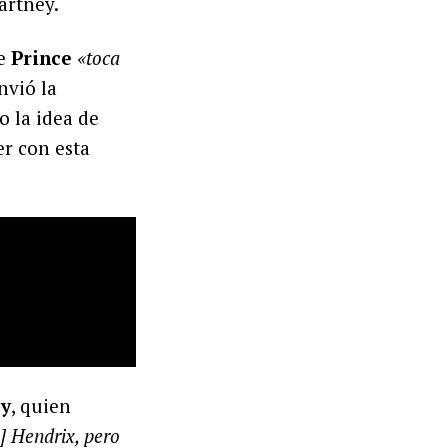
artney.
ue
Prince
«toca
nvió la
o la idea de
er con esta
ey
, quien
] Hendrix, pero