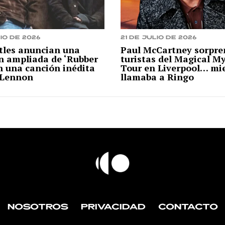
io de 2026
21 de julio de 2026
tles anuncian una
Paul McCartney sorpre
n ampliada de ‘Rubber
turistas del Magical M
n una canción inédita
Tour en Liverpool… mi
 Lennon
llamaba a Ringo
NOSOTROS
PRIVACIDAD
CONTACTO