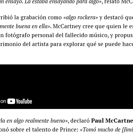
 un ensayo. La estaba ensayando para algo»
, relató McC
cribió la grabación como
«algo rockera»
y destacó q
lmente buena en ella»
. McCartney cree que quien le e
n fotógrafo personal del fallecido músico, y propus
trimonio del artista para explorar qué se puede hac
rla en algo realmente bueno»
, declaró
Paul McCartn
onó sobre el talento de Prince:
«Tomó mucho de [Jimi