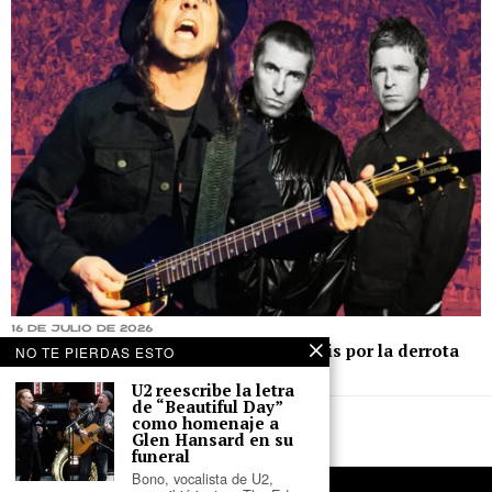
16 de julio de 2026
Daron Malakian de SOAD ‘culpa’ a Oasis por la derrota
NO TE PIERDAS ESTO
de Inglaterra en el Mundial
U2 reescribe la letra
de “Beautiful Day”
como homenaje a
Glen Hansard en su
funeral
Bono, vocalista de U2,