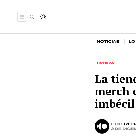
Noticias
Lo
NOTICIAS
La tie
merch c
imbécil
por
Red
2 de dici