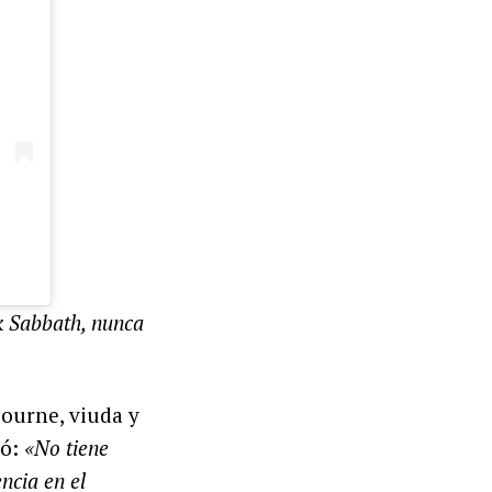
k Sabbath, nunca
bourne, viuda y
mó:
«No tiene
ncia en el