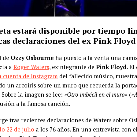
ta estará disponible por tiempo li
cas declaraciones del ex Pink Floyd
al de
Ozzy Osbourne
ha puesto a la venta una cami
ecta a
Roger Waters
, exintegrante de
Pink Floyd
. El
a cuenta de Instagram
del fallecido músico, muestr
o un arcoíris sobre un muro que recuerda la porta
. Sobre la imagen se lee:
«Otro imbécil en el muro»
(
«A
lusión a la famosa canción.
urge tras recientes declaraciones de Waters sobre O
do 22 de julio
a los 76 años. En una entrevista con e