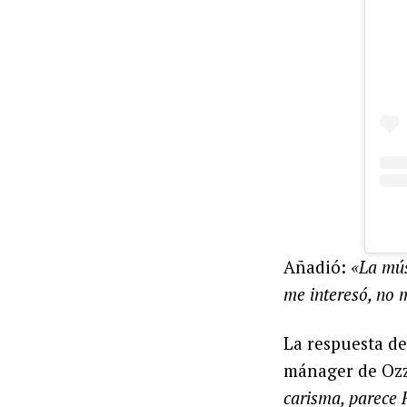
Añadió:
«La mús
me interesó, no 
La respuesta de
mánager de Ozzy
carisma, parece F