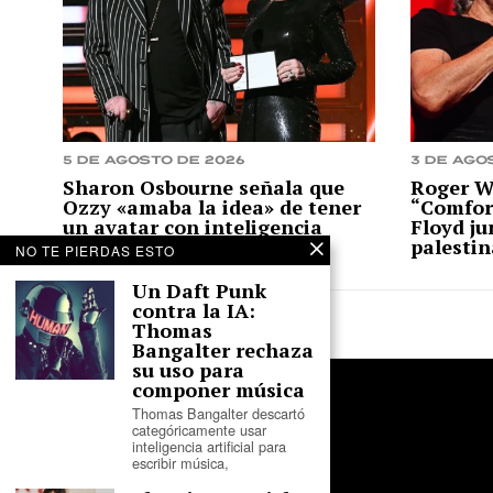
5 de agosto de 2026
3 de ago
Sharon Osbourne señala que
Roger W
Ozzy «amaba la idea» de tener
“Comfor
un avatar con inteligencia
Floyd ju
artificial
palesti
NO TE PIERDAS ESTO
Un Daft Punk
contra la IA:
Thomas
Bangalter rechaza
su uso para
componer música
Thomas Bangalter descartó
categóricamente usar
inteligencia artificial para
escribir música,