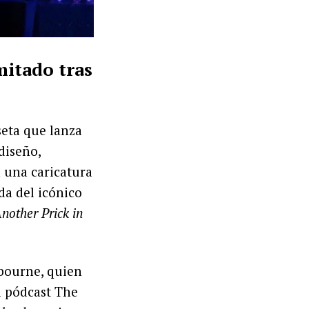
mitado tras
seta que lanza
 diseño,
a una caricatura
da del icónico
nother Prick in
sbourne, quien
l pódcast The