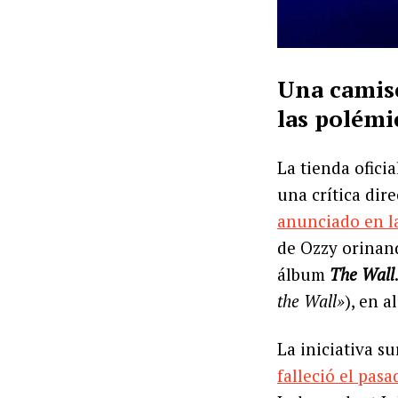
Una camise
las polémi
La tienda ofici
una crítica dir
anunciado en l
de Ozzy orinand
álbum
The Wall
the Wall»
), en a
La iniciativa s
falleció el pasa