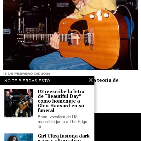
13 de febrero de 2026
Autoridades de Seattle rechazan nueva teoría de
NO TE PIERDAS ESTO
homicidio en el caso de Kurt Cobain
U2 reescribe la letra
de “Beautiful Day”
como homenaje a
Glen Hansard en su
funeral
Bono, vocalista de U2,
reescribió junto a The Edge
la
Girl Ultra fusiona dark
wave y alternativo